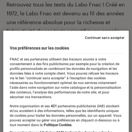
Introduction
Retrouvez tous les tests du Labo Fnac ! Créé en
1972, le Labo Fnac est devenu au fil des années
une référence absolue pour la richesse et
l’objectivité de ses tests scientifiques, pensés
Continuer sans accepter
pour être compréhensibles par le plus grand
nombre. Pour en savoir plus,
voir notre charte
.
Vos préférences sur les cookies
Et pour comparer tous les produits, visitez
FNAC et ses partenaires utilisent des traceurs soumis à votre
consentement à des fins publicitaires par exemple pour la création de
notre
comparateur
.
profils personnalisés en combinant les données de navigation et les
données liées à votre compte client. Vous pouvez refuser les traceurs
via le lien "continuer sans accepter" à l’exception des cookies
nécessaires au fonctionnement optimal de nos services notamment
l’aide dans votre navigation sur notre catalogue et la personnalisation
des contenus, l’analyse des performances de notre site, et pour
Nos derniers contenus
sécuriser vos transactions.
Notre organisation et ses
421
partenaires publicitaires (IAB) stockent
et/ou accèdent à des informations, telles que les identifiants uniques
Tout
Articles
Sélections et guides
Tests
de cookies pour traiter les données personnelles, sur un appareil. Vous
pouvez accepter ou gérer vos préférences en cliquant ci-dessous ou à
tout moment dans la
Politique Cookies.