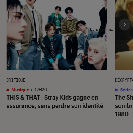
l'Éclaireur fnac">
CRITIQUE
DÉCRYPT
Musique
•
12H20
Séries
THIS & THAT
: Stray Kids gagne en
The S
assurance, sans perdre son identité
sombr
1980