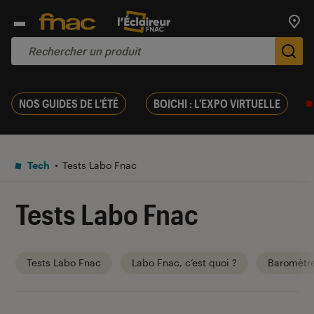
Trouv
De
NOS GUIDES DE L'ÉTÉ
BOICHI : L'EXPO VIRTUELLE
Tech
Tests Labo Fnac
Tests Labo Fnac
Tests Labo Fnac
Labo Fnac, c’est quoi ?
Baromètr