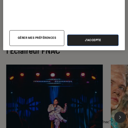
GÉRER MES PRÉFÉRENCES
À la une de
J'ACCEPTE
VOIR TOUT
l'Éclaireur FNAC
l'Éclaireur fnac">