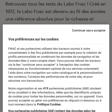
Introduction
Retrouvez tous les tests du Labo Fnac ! Créé en
1972, le Labo Fnac est devenu au fil des années
une référence absolue pour la richesse et
l’objectivité de ses tests scientifiques, pensés
Continuer sans accepter
pour être compréhensibles par le plus grand
Vos préférences sur les cookies
nombre. Pour en savoir plus,
voir notre charte
.
Et pour comparer tous les produits, visitez
FNAC et ses partenaires utilisent des traceurs soumis à votre
consentement à des fins publicitaires par exemple pour la création de
notre
comparateur
.
profils personnalisés en combinant les données de navigation et les
données liées à votre compte client. Vous pouvez refuser les traceurs
via le lien "continuer sans accepter" à l’exception des cookies
nécessaires au fonctionnement optimal de nos services notamment
l’aide dans votre navigation sur notre catalogue et la personnalisation
des contenus, l’analyse des performances de notre site, et pour
sécuriser vos transactions.
Nos derniers contenus
Notre organisation et ses
419
partenaires publicitaires (IAB) stockent
et/ou accèdent à des informations, telles que les identifiants uniques
de cookies pour traiter les données personnelles, sur un appareil. Vous
Tout
Articles
Sélections et guides
Tests
pouvez accepter ou gérer vos préférences en cliquant ci-dessous ou à
tout moment dans la
Politique Cookies.
Nos partenaires publicitaires (IAB) traitent des données selon les