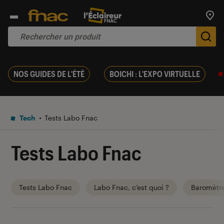
Trouv
De
NOS GUIDES DE L'ÉTÉ
BOICHI : L'EXPO VIRTUELLE
Tech
Tests Labo Fnac
Tests Labo Fnac
Tests Labo Fnac
Labo Fnac, c’est quoi ?
Baromètr