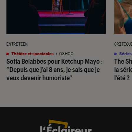
ENTRETIEN
CRITIQU
Théâtre et spectacles
•
08H00
Séries
Sofia Belabbes pour
Ketchup Mayo
:
The S
“Depuis que j’ai 8 ans, je sais que je
la sér
veux devenir humoriste”
l’été ?