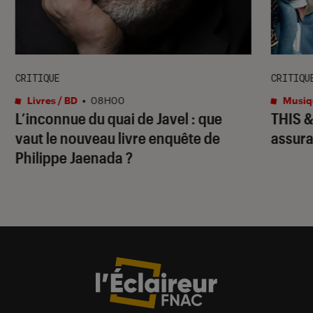
CRITIQUE
CRITIQU
Livres / BD
•
08H00
Musiq
L’inconnue du quai de Javel : que
THIS 
vaut le nouveau livre enquête de
assura
Philippe Jaenada ?