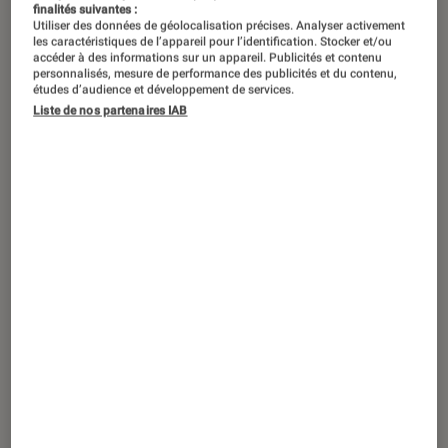
finalités suivantes :
Utiliser des données de géolocalisation précises. Analyser activement
les caractéristiques de l’appareil pour l’identification. Stocker et/ou
accéder à des informations sur un appareil. Publicités et contenu
personnalisés, mesure de performance des publicités et du contenu,
études d’audience et développement de services.
Liste de nos partenaires IAB
TEST LABO
Noté 4 étoiles sur 5
Barres de son
•
26 jan. 2021
Test Labo de la Bose SoundBar 300 : une
barre de son aux multiples fonctions