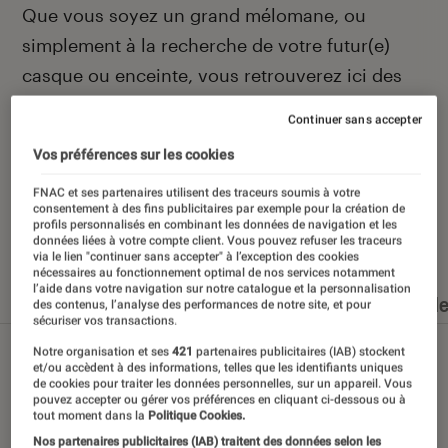
Introduction
Que vous soyez un grand mélomane, ou
simplement à la recherche de votre futur(e)
casque ou enceinte, vous retrouverez ici des
actualités et des conseils pour faire le meilleur
Continuer sans accepter
des choix.
Vos préférences sur les cookies
FNAC et ses partenaires utilisent des traceurs soumis à votre
consentement à des fins publicitaires par exemple pour la création de
profils personnalisés en combinant les données de navigation et les
Nos derniers contenus
données liées à votre compte client. Vous pouvez refuser les traceurs
via le lien "continuer sans accepter" à l’exception des cookies
nécessaires au fonctionnement optimal de nos services notamment
l’aide dans votre navigation sur notre catalogue et la personnalisation
Tout
Articles
Dossiers
Sélections et guid
des contenus, l’analyse des performances de notre site, et pour
sécuriser vos transactions.
Notre organisation et ses
421
partenaires publicitaires (IAB) stockent
et/ou accèdent à des informations, telles que les identifiants uniques
de cookies pour traiter les données personnelles, sur un appareil. Vous
pouvez accepter ou gérer vos préférences en cliquant ci-dessous ou à
tout moment dans la
Politique Cookies.
Nos partenaires publicitaires (IAB) traitent des données selon les