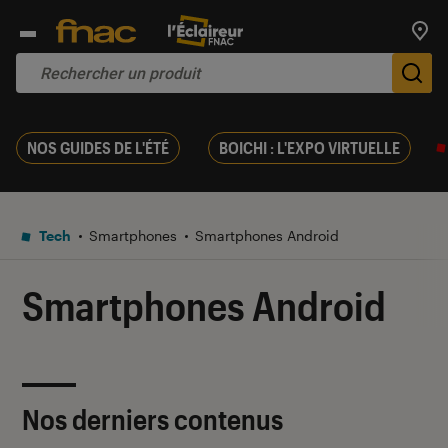
Trouv
De
NOS GUIDES DE L'ÉTÉ
BOICHI : L'EXPO VIRTUELLE
Tech
Smartphones
Smartphones Android
Smartphones Android
Nos derniers contenus