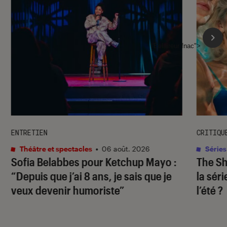
l'Éclaireur fnac">
ENTRETIEN
CRITIQU
Théâtre et spectacles
•
06 août. 2026
Séries
Sofia Belabbes pour
Ketchup Mayo
:
The S
“Depuis que j’ai 8 ans, je sais que je
la sér
veux devenir humoriste”
l’été ?