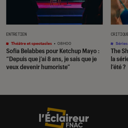
ENTRETIEN
CRITIQU
Théâtre et spectacles
•
08H00
Séries
Sofia Belabbes pour
Ketchup Mayo
:
The S
“Depuis que j’ai 8 ans, je sais que je
la sér
veux devenir humoriste”
l’été ?