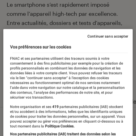
Introduction
Le smartphone s’est rapidement imposé
comme l’appareil high-tech par excellence.
Entre actualités, dossiers et tests d’appareils,
l’Éclaireur Fnac vous accompagne et vous
Continuer sans accepter
conseille quand vient le moment de changer de
Vos préférences sur les cookies
téléphone portable.
FNAC et ses partenaires utilisent des traceurs soumis à votre
consentement à des fins publicitaires par exemple pour la création de
profils personnalisés en combinant les données de navigation et les
données liées à votre compte client. Vous pouvez refuser les traceurs
via le lien "continuer sans accepter" à l’exception des cookies
Nos derniers contenus
nécessaires au fonctionnement optimal de nos services notamment
l’aide dans votre navigation sur notre catalogue et la personnalisation
des contenus, l’analyse des performances de notre site, et pour
sécuriser vos transactions.
Tout
Articles
Dossiers
Sélections et guid
Notre organisation et ses
419
partenaires publicitaires (IAB) stockent
et/ou accèdent à des informations, telles que les identifiants uniques
de cookies pour traiter les données personnelles, sur un appareil. Vous
pouvez accepter ou gérer vos préférences en cliquant ci-dessous ou à
tout moment dans la
Politique Cookies.
Nos partenaires publicitaires (IAB) traitent des données selon les