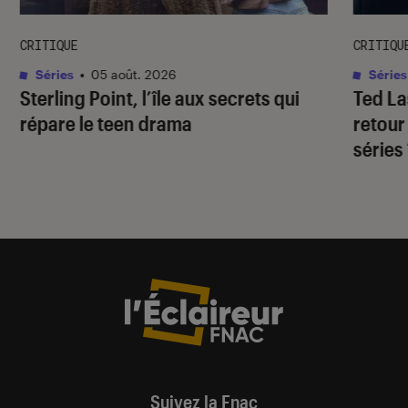
CRITIQUE
CRITIQU
Séries
•
05 août. 2026
Séries
Sterling Point
, l’île aux secrets qui
Ted L
répare le teen drama
retour
séries
Suivez la Fnac