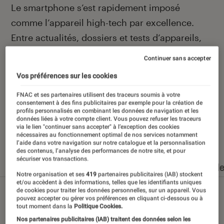
Introduction
Le smartphone s’est rapidement imposé
comme l’appareil high-tech par excellence.
Entre actualités, dossiers et tests d’appareils,
l’Éclaireur Fnac vous accompagne et vous
Continuer sans accepter
conseille quand vient le moment de changer de
Vos préférences sur les cookies
téléphone portable.
FNAC et ses partenaires utilisent des traceurs soumis à votre
consentement à des fins publicitaires par exemple pour la création de
profils personnalisés en combinant les données de navigation et les
données liées à votre compte client. Vous pouvez refuser les traceurs
via le lien "continuer sans accepter" à l’exception des cookies
Nos derniers contenus
nécessaires au fonctionnement optimal de nos services notamment
l’aide dans votre navigation sur notre catalogue et la personnalisation
des contenus, l’analyse des performances de notre site, et pour
sécuriser vos transactions.
Tout
Articles
Dossiers
Sélections et guid
Notre organisation et ses
419
partenaires publicitaires (IAB) stockent
et/ou accèdent à des informations, telles que les identifiants uniques
de cookies pour traiter les données personnelles, sur un appareil. Vous
pouvez accepter ou gérer vos préférences en cliquant ci-dessous ou à
tout moment dans la
Politique Cookies.
Nos partenaires publicitaires (IAB) traitent des données selon les