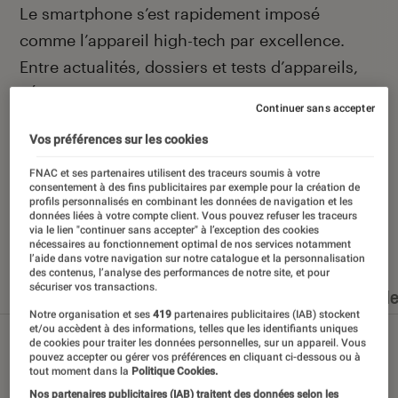
Introduction
Le smartphone s’est rapidement imposé
comme l’appareil high-tech par excellence.
Entre actualités, dossiers et tests d’appareils,
l’Éclaireur Fnac vous accompagne et vous
Continuer sans accepter
conseille quand vient le moment de changer de
Vos préférences sur les cookies
téléphone portable.
FNAC et ses partenaires utilisent des traceurs soumis à votre
consentement à des fins publicitaires par exemple pour la création de
profils personnalisés en combinant les données de navigation et les
données liées à votre compte client. Vous pouvez refuser les traceurs
via le lien "continuer sans accepter" à l’exception des cookies
Nos derniers contenus
nécessaires au fonctionnement optimal de nos services notamment
l’aide dans votre navigation sur notre catalogue et la personnalisation
des contenus, l’analyse des performances de notre site, et pour
sécuriser vos transactions.
Tout
Articles
Dossiers
Sélections et guid
Notre organisation et ses
419
partenaires publicitaires (IAB) stockent
et/ou accèdent à des informations, telles que les identifiants uniques
de cookies pour traiter les données personnelles, sur un appareil. Vous
pouvez accepter ou gérer vos préférences en cliquant ci-dessous ou à
tout moment dans la
Politique Cookies.
Nos partenaires publicitaires (IAB) traitent des données selon les