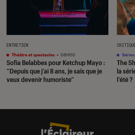
ENTRETIEN
CRITIQU
Théâtre et spectacles
•
08H00
Séries
Sofia Belabbes pour
Ketchup Mayo
:
The S
“Depuis que j’ai 8 ans, je sais que je
la sér
veux devenir humoriste”
l’été ?