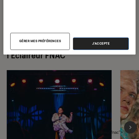
GÉRER MES PRÉFÉRENCES
À la une de
J'ACCEPTE
VOIR TOUT
l'Éclaireur FNAC
l'Éclaireur fnac">