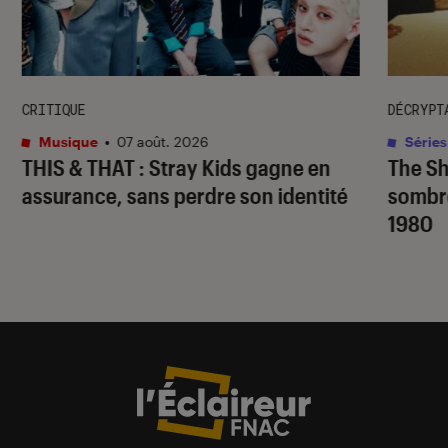
CRITIQUE
DÉCRYPT
Musique
•
07 août. 2026
Séries
THIS & THAT
: Stray Kids gagne en
The S
assurance, sans perdre son identité
sombr
1980