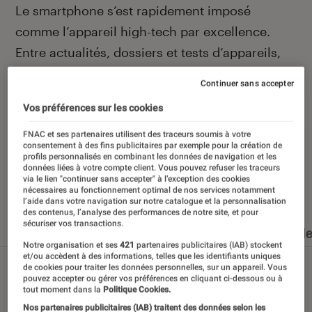
Introduction
Le smartphone s’est rapidement imposé
comme l’appareil high-tech par excellence.
Entre actualités, dossiers et tests d’appareils,
l’Éclaireur Fnac vous accompagne et vous
Continuer sans accepter
conseille quand vient le moment de changer de
Vos préférences sur les cookies
téléphone portable.
FNAC et ses partenaires utilisent des traceurs soumis à votre
consentement à des fins publicitaires par exemple pour la création de
profils personnalisés en combinant les données de navigation et les
données liées à votre compte client. Vous pouvez refuser les traceurs
via le lien "continuer sans accepter" à l’exception des cookies
Nos derniers contenus
nécessaires au fonctionnement optimal de nos services notamment
l’aide dans votre navigation sur notre catalogue et la personnalisation
des contenus, l’analyse des performances de notre site, et pour
sécuriser vos transactions.
Tout
Articles
Dossiers
Sélections et guid
Notre organisation et ses
421
partenaires publicitaires (IAB) stockent
et/ou accèdent à des informations, telles que les identifiants uniques
de cookies pour traiter les données personnelles, sur un appareil. Vous
pouvez accepter ou gérer vos préférences en cliquant ci-dessous ou à
tout moment dans la
Politique Cookies.
Nos partenaires publicitaires (IAB) traitent des données selon les