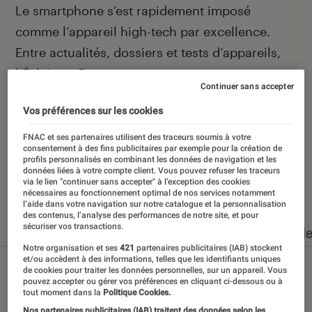
Introduction
Le smartphone s’est rapidement imposé
comme l’appareil high-tech par excellence.
Entre actualités, dossiers et tests d’appareils,
l’Éclaireur Fnac vous accompagne et vous
Continuer sans accepter
conseille quand vient le moment de changer de
Vos préférences sur les cookies
téléphone portable.
FNAC et ses partenaires utilisent des traceurs soumis à votre
consentement à des fins publicitaires par exemple pour la création de
profils personnalisés en combinant les données de navigation et les
données liées à votre compte client. Vous pouvez refuser les traceurs
via le lien "continuer sans accepter" à l’exception des cookies
Nos derniers contenus
nécessaires au fonctionnement optimal de nos services notamment
l’aide dans votre navigation sur notre catalogue et la personnalisation
des contenus, l’analyse des performances de notre site, et pour
sécuriser vos transactions.
Tout
Articles
Dossiers
Sélections et guid
Notre organisation et ses
421
partenaires publicitaires (IAB) stockent
et/ou accèdent à des informations, telles que les identifiants uniques
de cookies pour traiter les données personnelles, sur un appareil. Vous
pouvez accepter ou gérer vos préférences en cliquant ci-dessous ou à
tout moment dans la
Politique Cookies.
Nos partenaires publicitaires (IAB) traitent des données selon les