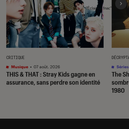
l'Éclaireur fnac">
CRITIQUE
DÉCRYPT
Musique
•
07 août. 2026
Séries
THIS & THAT
: Stray Kids gagne en
The S
assurance, sans perdre son identité
sombr
1980