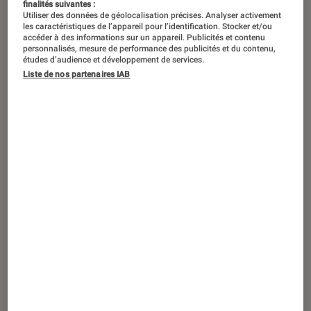
finalités suivantes :
Utiliser des données de géolocalisation précises. Analyser activement
les caractéristiques de l’appareil pour l’identification. Stocker et/ou
accéder à des informations sur un appareil. Publicités et contenu
personnalisés, mesure de performance des publicités et du contenu,
études d’audience et développement de services.
Liste de nos partenaires IAB
TEST LABO
Noté 5 étoiles sur 5
Photo
•
17 août. 2024
Test Labo du SONY A7 IV : la nouvelle
référence immanquable