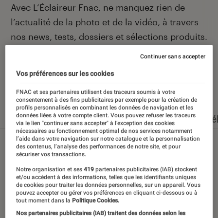
Introduction
Avec L’Éclaireur Fnac, ne manquez rien de
l’actualité de la photo et de la vidéo, à travers
nos news, tests, dossiers et sélections produits.
Continuer sans accepter
Vos préférences sur les cookies
Nos derniers contenus
FNAC et ses partenaires utilisent des traceurs soumis à votre
consentement à des fins publicitaires par exemple pour la création de
profils personnalisés en combinant les données de navigation et les
données liées à votre compte client. Vous pouvez refuser les traceurs
Tout
Articles
Événéments
Dossiers
Sé
via le lien "continuer sans accepter" à l’exception des cookies
nécessaires au fonctionnement optimal de nos services notamment
l’aide dans votre navigation sur notre catalogue et la personnalisation
des contenus, l’analyse des performances de notre site, et pour
sécuriser vos transactions.
Notre organisation et ses
419
partenaires publicitaires (IAB) stockent
et/ou accèdent à des informations, telles que les identifiants uniques
de cookies pour traiter les données personnelles, sur un appareil. Vous
pouvez accepter ou gérer vos préférences en cliquant ci-dessous ou à
tout moment dans la
Politique Cookies.
Nos partenaires publicitaires (IAB) traitent des données selon les