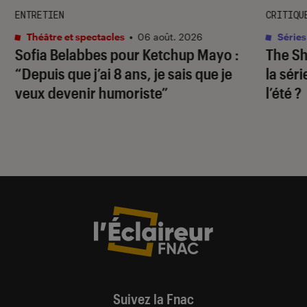
ENTRETIEN
CRITIQU
Théâtre et spectacles
•
06 août. 2026
Séries
Sofia Belabbes pour
Ketchup Mayo
:
The S
“Depuis que j’ai 8 ans, je sais que je
la sér
veux devenir humoriste”
l’été ?
Suivez la Fnac