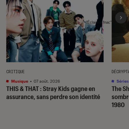
l'Éclaireur fnac">
CRITIQUE
DÉCRYPT
Musique
•
07 août. 2026
Séries
THIS & THAT
: Stray Kids gagne en
The S
assurance, sans perdre son identité
sombr
1980