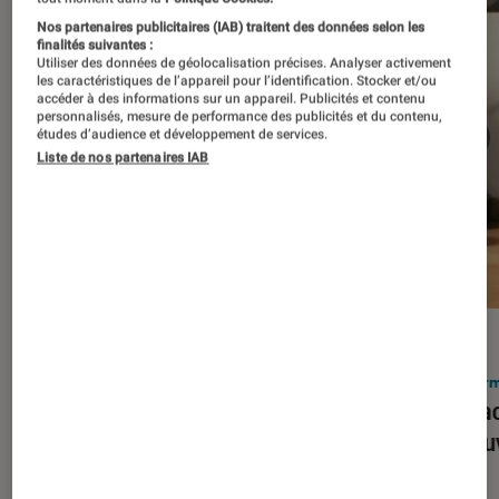
Nos partenaires publicitaires (IAB) traitent des données selon les
finalités suivantes :
Utiliser des données de géolocalisation précises. Analyser activement
les caractéristiques de l’appareil pour l’identification. Stocker et/ou
accéder à des informations sur un appareil. Publicités et contenu
personnalisés, mesure de performance des publicités et du contenu,
études d’audience et développement de services.
Liste de nos partenaires IAB
ACTU
ACTU
Smartphones
•
03 mar. 2026
Infor
Apple lance l’iPhone 17e et vient
Le Mac
corriger tous les défauts de son
découv
prédécesseur