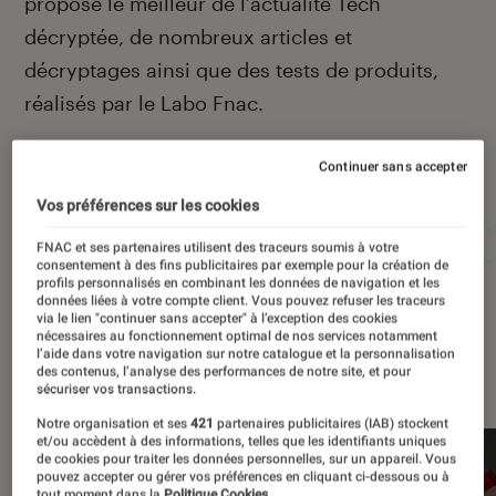
propose le meilleur de l’actualité Tech
décryptée, de nombreux articles et
décryptages ainsi que des tests de produits,
réalisés par le Labo Fnac.
Continuer sans accepter
Autour de ce sujet
Vos préférences sur les cookies
Apple
Intelligence artificielle
Android
Test
FNAC et ses partenaires utilisent des traceurs soumis à votre
consentement à des fins publicitaires par exemple pour la création de
profils personnalisés en combinant les données de navigation et les
données liées à votre compte client. Vous pouvez refuser les traceurs
via le lien "continuer sans accepter" à l’exception des cookies
nécessaires au fonctionnement optimal de nos services notamment
l’aide dans votre navigation sur notre catalogue et la personnalisation
À la une
des contenus, l’analyse des performances de notre site, et pour
sécuriser vos transactions.
Notre organisation et ses
421
partenaires publicitaires (IAB) stockent
et/ou accèdent à des informations, telles que les identifiants uniques
de cookies pour traiter les données personnelles, sur un appareil. Vous
pouvez accepter ou gérer vos préférences en cliquant ci-dessous ou à
tout moment dans la
Politique Cookies.