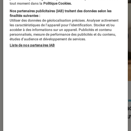
tout moment dans la
Politique Cookies.
Nos partenaires publicitaires (IAB) traitent des données selon les
finalités suivantes :
Utiliser des données de géolocalisation précises. Analyser activement
les caractéristiques de l’appareil pour l’identification. Stocker et/ou
accéder à des informations sur un appareil. Publicités et contenu
personnalisés, mesure de performance des publicités et du contenu,
études d’audience et développement de services.
Liste de nos partenaires IAB
ACTU
ACTU
Smartphones
•
03 mar. 2026
Infor
Apple lance l’iPhone 17e et vient
Le Mac
corriger tous les défauts de son
découv
prédécesseur