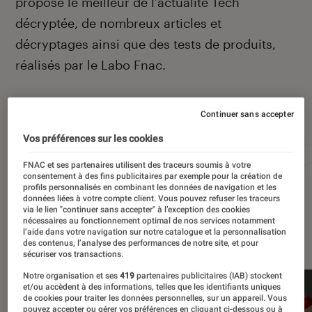
propose le meilleur de l’actualité Tech
décryptée, de nombreux articles et
décryptages ainsi que des tests de produits,
réalisés par le Labo Fnac.
Continuer sans accepter
Autour de ce sujet
Vos préférences sur les cookies
Apple
Intelligence artificielle
Android
Test
FNAC et ses partenaires utilisent des traceurs soumis à votre
consentement à des fins publicitaires par exemple pour la création de
profils personnalisés en combinant les données de navigation et les
données liées à votre compte client. Vous pouvez refuser les traceurs
via le lien "continuer sans accepter" à l’exception des cookies
nécessaires au fonctionnement optimal de nos services notamment
À la une
l’aide dans votre navigation sur notre catalogue et la personnalisation
des contenus, l’analyse des performances de notre site, et pour
sécuriser vos transactions.
Notre organisation et ses
419
partenaires publicitaires (IAB) stockent
et/ou accèdent à des informations, telles que les identifiants uniques
de cookies pour traiter les données personnelles, sur un appareil. Vous
pouvez accepter ou gérer vos préférences en cliquant ci-dessous ou à