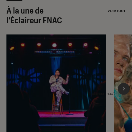
À la une de
VOIR TOUT
l'Éclaireur FNAC
l'Éclaireur fnac">