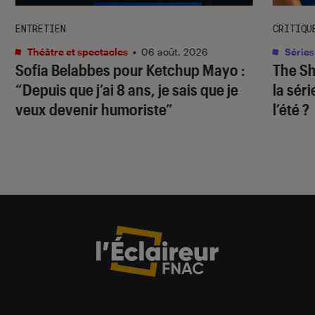
ENTRETIEN
CRITIQU
Théâtre et spectacles
•
06 août. 2026
Séries
Sofia Belabbes pour
Ketchup Mayo
:
The S
“Depuis que j’ai 8 ans, je sais que je
la sér
veux devenir humoriste”
l’été ?