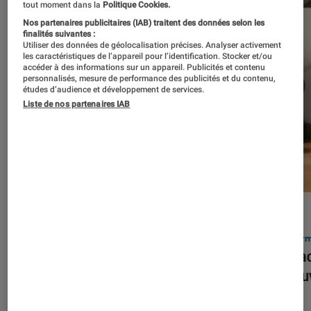
tout moment dans la
Politique Cookies.
Nos partenaires publicitaires (IAB) traitent des données selon les
finalités suivantes :
Utiliser des données de géolocalisation précises. Analyser activement
les caractéristiques de l’appareil pour l’identification. Stocker et/ou
accéder à des informations sur un appareil. Publicités et contenu
personnalisés, mesure de performance des publicités et du contenu,
études d’audience et développement de services.
Liste de nos partenaires IAB
ACTU
ACTU
Smartphones
•
03 mar. 2026
Infor
Apple lance l’iPhone 17e et vient
Le Mac
corriger tous les défauts de son
découv
prédécesseur