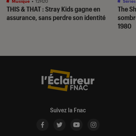
Musique
•
12H20
Séries
THIS & THAT
: Stray Kids gagne en
The S
assurance, sans perdre son identité
sombr
1980
Suivez la Fnac