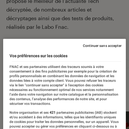
propose le meilleur de l’actualité Tech
décryptée, de nombreux articles et
décryptages ainsi que des tests de produits,
réalisés par le Labo Fnac.
Continuer sans accepter
Autour de ce sujet
Vos préférences sur les cookies
Apple
Intelligence artificielle
Android
Test
FNAC et ses partenaires utilisent des traceurs soumis à votre
consentement à des fins publicitaires par exemple pour la création de
profils personnalisés en combinant les données de navigation et les
données liées à votre compte client. Vous pouvez refuser les traceurs
via le lien "continuer sans accepter" à l’exception des cookies
nécessaires au fonctionnement optimal de nos services notamment
l’aide dans votre navigation sur notre catalogue et la personnalisation
À la une
des contenus, l’analyse des performances de notre site, et pour
sécuriser vos transactions.
Notre organisation et ses
421
partenaires publicitaires (IAB) stockent
et/ou accèdent à des informations, telles que les identifiants uniques
de cookies pour traiter les données personnelles, sur un appareil. Vous
pouvez accepter ou gérer vos préférences en cliquant ci-dessous ou à