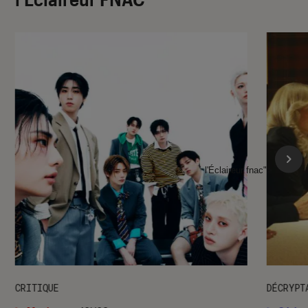
l'Éclaireur fnac">
CRITIQUE
DÉCRYPT