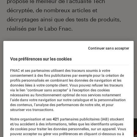
propose le meilleur de l’actualité Tech
décryptée, de nombreux articles et
décryptages ainsi que des tests de produits,
réalisés par le Labo Fnac.
Continuer sans accepter
Autour de ce sujet
Vos préférences sur les cookies
Apple
Intelligence artificielle
Android
Test
FNAC et ses partenaires utilisent des traceurs soumis à votre
consentement à des fins publicitaires par exemple pour la création de
profils personnalisés en combinant les données de navigation et les
données liées à votre compte client. Vous pouvez refuser les traceurs
via le lien "continuer sans accepter" à l’exception des cookies
nécessaires au fonctionnement optimal de nos services notamment
l’aide dans votre navigation sur notre catalogue et la personnalisation
À la une
des contenus, l’analyse des performances de notre site, et pour
sécuriser vos transactions.
Notre organisation et ses
421
partenaires publicitaires (IAB) stockent
et/ou accèdent à des informations, telles que les identifiants uniques
de cookies pour traiter les données personnelles, sur un appareil. Vous
pouvez accepter ou gérer vos préférences en cliquant ci-dessous ou à