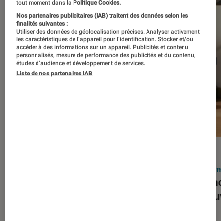
tout moment dans la
Politique Cookies.
Nos partenaires publicitaires (IAB) traitent des données selon les
finalités suivantes :
Utiliser des données de géolocalisation précises. Analyser activement
les caractéristiques de l’appareil pour l’identification. Stocker et/ou
accéder à des informations sur un appareil. Publicités et contenu
personnalisés, mesure de performance des publicités et du contenu,
études d’audience et développement de services.
Liste de nos partenaires IAB
ACTU
ACTU
Smartphones
•
03 mar. 2026
Infor
Apple lance l’iPhone 17e et vient
Le Mac
corriger tous les défauts de son
découv
prédécesseur