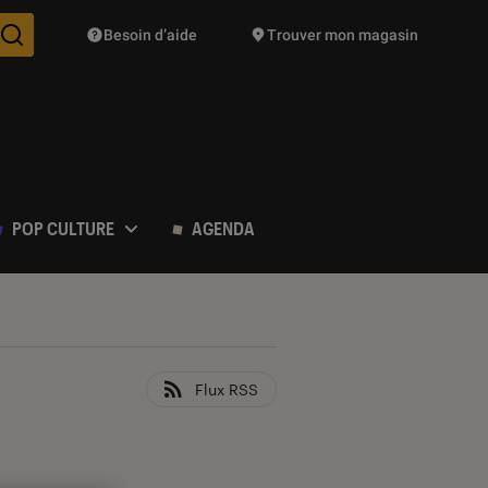
Besoin d’aide
Trouver mon magasin
Des suggestions de produits vont vous être proposées pendant vo
POP CULTURE
AGENDA
Flux RSS