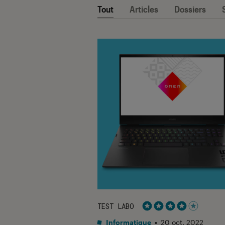
Tout
Articles
Dossiers
TEST LABO
Noté 4 étoiles sur 5
Informatique
•
20 oct. 2022