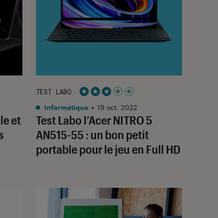
TEST LABO
Noté 3 étoiles sur 5
Informatique
•
19 oct. 2022
le et
Test Labo l’Acer NITRO 5
s
AN515-55 : un bon petit
portable pour le jeu en Full HD