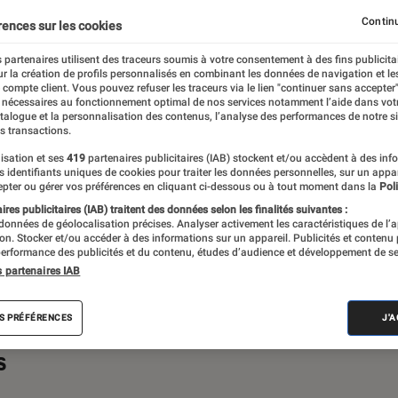
primantes
iPad
Mac
Moniteur
Ordinateurs 
Continu
rences sur les cookies
mer
Périphériques, accessoires et composants
Stockage
 partenaires utilisent des traceurs soumis à votre consentement à des fins publicita
r la création de profils personnalisés en combinant les données de navigation et l
e compte client. Vous pouvez refuser les traceurs via le lien "continuer sans accepter"
 nécessaires au fonctionnement optimal de nos services notamment l’aide dans vot
atalogue et la personnalisation des contenus, l’analyse des performances de notre si
s transactions.
s ou de recommandations pour vos achats
isation et ses
419
partenaires publicitaires (IAB) stockent et/ou accèdent à des inf
es identifiants uniques de cookies pour traiter les données personnelles, sur un appa
z un technophile averti ou un béotien en la
pter ou gérer vos préférences en cliquant ci-dessous ou à tout moment dans la
Poli
 bonne porte, celle de la rubrique
res publicitaires (IAB) traitent des données selon les finalités suivantes :
 données de géolocalisation précises. Analyser activement les caractéristiques de l’
ac.
tion. Stocker et/ou accéder à des informations sur un appareil. Publicités et contenu
erformance des publicités et du contenu, études d’audience et développement de se
s partenaires IAB
S PRÉFÉRENCES
J'
s