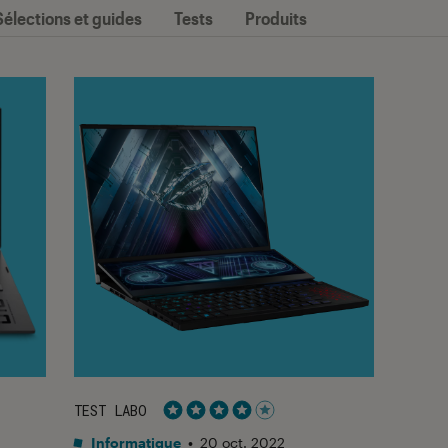
Sélections et guides
Tests
Produits
TEST LABO
Noté 4 étoiles sur 5
Informatique
•
20 oct. 2022