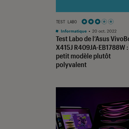
TEST LABO
Noté 3 étoiles sur 5
Informatique
•
20 oct. 2022
Test Labo de l’Asus Vivo
X415J R409JA-EB1788W :
petit modèle plutôt
polyvalent