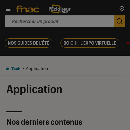
Trouv
De
NOS GUIDES DE L'ÉTÉ
BOICHI : L'EXPO VIRTUELLE
Tech
Application
Application
Nos derniers contenus