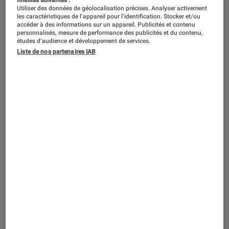
finalités suivantes :
Utiliser des données de géolocalisation précises. Analyser activement
les caractéristiques de l’appareil pour l’identification. Stocker et/ou
accéder à des informations sur un appareil. Publicités et contenu
personnalisés, mesure de performance des publicités et du contenu,
ACTU
études d’audience et développement de services.
Liste de nos partenaires IAB
Application
•
19 fév. 2021
Après la polémique, WhatsApp revient à
la charge et change de ton