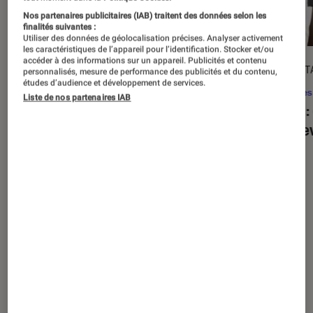
Nos partenaires publicitaires (IAB) traitent des données selon les
finalités suivantes :
Utiliser des données de géolocalisation précises. Analyser activement
les caractéristiques de l’appareil pour l’identification. Stocker et/ou
accéder à des informations sur un appareil. Publicités et contenu
ACTU
DÉCRYPT
personnalisés, mesure de performance des publicités et du contenu,
études d’audience et développement de services.
Séries
•
20 août. 2025
Séries
Liste de nos partenaires IAB
« The Twisted Tale of Amanda Knox »
Alien
:
: faut-il regarder la série choc de
est de
Disney+ ?
Nos derniers contenus
Tout
Articles
Sélections et guides
Tests