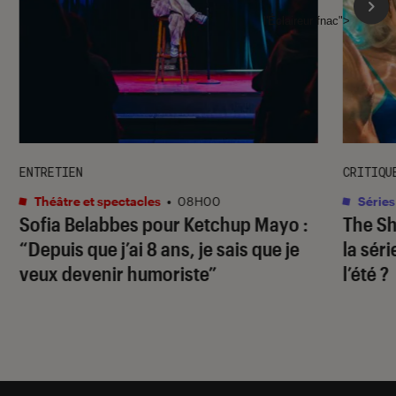
l'Éclaireur fnac">
ENTRETIEN
CRITIQU
Théâtre et spectacles
•
08H00
Séries
Sofia Belabbes pour
Ketchup Mayo
:
The S
“Depuis que j’ai 8 ans, je sais que je
la sér
veux devenir humoriste”
l’été ?