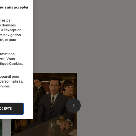
er sans accepter
ires par
es données
 à l’exception
re navigation
te, et pour
ormations,
reil. Vous
tique Cookies.
appareil pour
 personnalisés,
rvices.
ACCEPTE