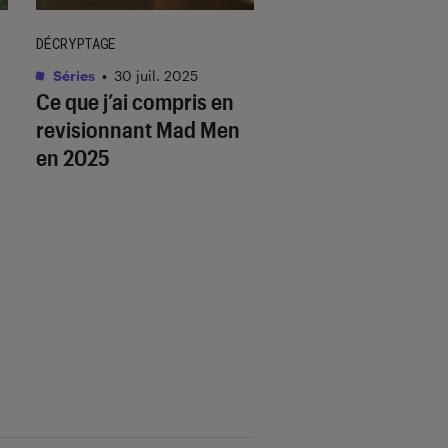
DÉCRYPTAGE
DÉCRYPTAGE
Séries
•
30 juil. 2025
Séries
•
05 août. 202
Ce que j’ai compris en
Platonic
: commen
revisionnant
Mad Men
porte l’amitié entr
en 2025
femmes et les h
dans les séries ?