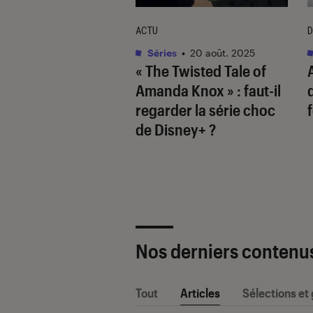
TAGE
ACTU
D
s
•
15 juil. 2025
Séries
•
20 août. 2025
 Conrad ou Team
« The Twisted Tale of
miah ? Comment
Amanda Knox » : faut-il
 où je suis devenue
regarder la série choc
 revigoré le trope
de Disney+ ?
iangle amoureux
Nos derniers contenu
Tout
Articles
Sélections et