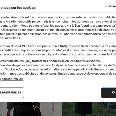
 l’Éclaireur Fnac. Découvrez les sorties, des
Continu
rences sur les cookies
iens, des critiques, mais aussi des
 partenaires utilisent des traceurs soumis à votre consentement à des fins publicita
r la création de profils personnalisés en combinant les données de navigation et l
et des enquêtes.
e compte client. Vous pouvez refuser les traceurs via le lien "continuer sans accepter"
 nécessaires au fonctionnement optimal de nos services notamment l’aide dans vot
atalogue et la personnalisation des contenus, l’analyse des performances de notre si
s transactions.
isation et ses
419
partenaires publicitaires (IAB) stockent et/ou accèdent à des inf
es identifiants uniques de cookies pour traiter les données personnelles, sur un appa
pter ou gérer vos préférences en cliquant ci-dessous ou à tout moment dans la
Poli
res publicitaires (IAB) traitent des données selon les finalités suivantes :
 données de géolocalisation précises. Analyser activement les caractéristiques de l’
tion. Stocker et/ou accéder à des informations sur un appareil. Publicités et contenu
erformance des publicités et du contenu, études d’audience et développement de se
s partenaires IAB
S PRÉFÉRENCES
J'