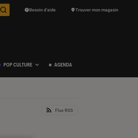
Besoin d’aide
Trouver mon magasin
Des suggestions de produits vont vous être proposées pendant vo
POP CULTURE
AGENDA
Flux RSS