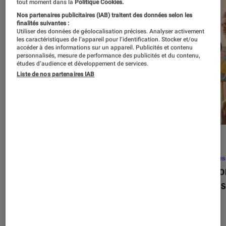
tout moment dans la
Politique Cookies.
Nos partenaires publicitaires (IAB) traitent des données selon les
finalités suivantes :
Utiliser des données de géolocalisation précises. Analyser activement
les caractéristiques de l’appareil pour l’identification. Stocker et/ou
accéder à des informations sur un appareil. Publicités et contenu
personnalisés, mesure de performance des publicités et du contenu,
études d’audience et développement de services.
Liste de nos partenaires IAB
SÉLECTION
ACTU
Séries
•
22 avr. 2026
Séries
Les 100 meilleures séries de tous les
Eupho
temps : le classement ultime
Levins