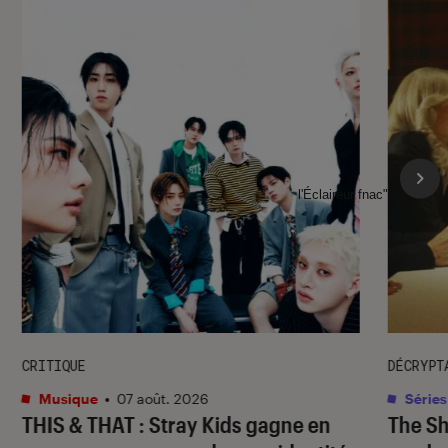
l'Éclaireur fnac">
CRITIQUE
DÉCRYPT
Musique
•
07 août. 2026
Séries
THIS & THAT
: Stray Kids gagne en
The S