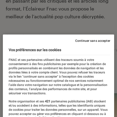
en passant par les critiques et les articles long
format, l’Éclaireur Fnac vous propose le
meilleur de l’actualité pop culture décryptée.
Autour de ce sujet
Continuer sans accepter
Netflix
Marvel
Nintendo
Disney+
Star 
Vos préférences sur les cookies
FNAC et ses partenaires utilisent des traceurs soumis à votre
consentement à des fins publicitaires par exemple pour la création de
profils personnalisés en combinant les données de navigation et les
données liées à votre compte client. Vous pouvez refuser les traceurs
via le lien "continuer sans accepter" à l’exception des cookies
À la une
nécessaires au fonctionnement optimal de nos services notamment
l’aide dans votre navigation sur notre catalogue et la personnalisation
des contenus, l’analyse des performances de notre site, et pour
sécuriser vos transactions.
Notre organisation et ses
421
partenaires publicitaires (IAB) stockent
et/ou accèdent à des informations, telles que les identifiants uniques
de cookies pour traiter les données personnelles, sur un appareil. Vous
pouvez accepter ou gérer vos préférences en cliquant ci-dessous ou à