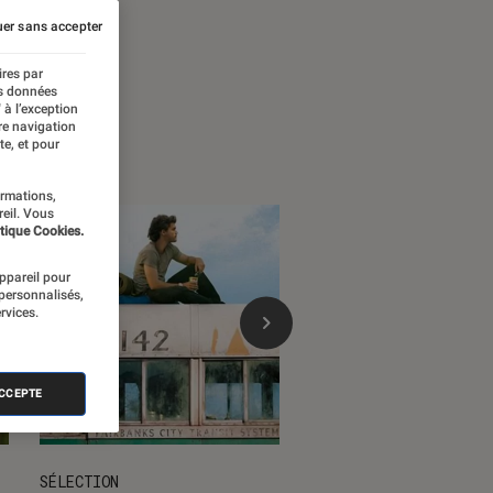
er sans accepter
ires par
es données
 à l’exception
re navigation
te, et pour
ormations,
reil. Vous
tique Cookies.
appareil pour
 personnalisés,
rvices.
ACCEPTE
SÉLECTION
SÉLECTION