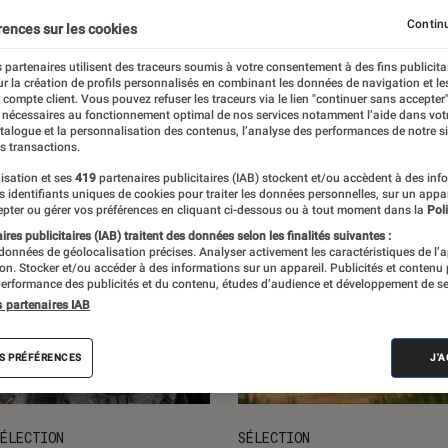
V
Continu
rences sur les cookies
 partenaires utilisent des traceurs soumis à votre consentement à des fins publicita
r la création de profils personnalisés en combinant les données de navigation et l
e compte client. Vous pouvez refuser les traceurs via le lien "continuer sans accepter"
 nécessaires au fonctionnement optimal de nos services notamment l’aide dans vot
atalogue et la personnalisation des contenus, l’analyse des performances de notre si
s transactions.
isation et ses
419
partenaires publicitaires (IAB) stockent et/ou accèdent à des inf
es identifiants uniques de cookies pour traiter les données personnelles, sur un appa
pter ou gérer vos préférences en cliquant ci-dessous ou à tout moment dans la
Poli
res publicitaires (IAB) traitent des données selon les finalités suivantes :
 données de géolocalisation précises. Analyser activement les caractéristiques de l’
tion. Stocker et/ou accéder à des informations sur un appareil. Publicités et contenu
erformance des publicités et du contenu, études d’audience et développement de se
s partenaires IAB
S PRÉFÉRENCES
J'
ÉLECTION
SÉLECTION