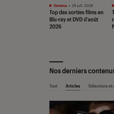
ma
•
24 juil. 2026
Cinéma
•
29 juil. 2026
satiriques : 10
Top des sorties films en
tournables
Blu-ray et DVD d’août
is sans filtre
2026
Nos derniers contenu
Tout
Articles
Sélections et