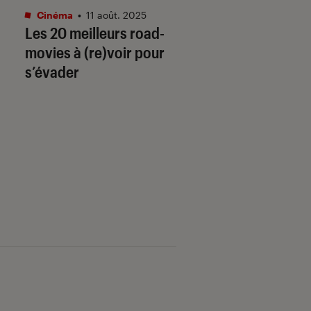
Cinéma
•
11 août. 2025
Cinéma
•
07 juil. 202
Les 20 meilleurs road-
Les plus beaux fil
movies à (re)voir pour
pour s’évader aux
s’évader
quatre coins du 