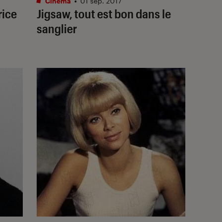
Cinéma
•
01 sep. 2017
rice
Jigsaw, tout est bon dans le
sanglier