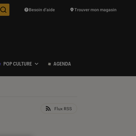
Besoin d’aide
Trouver mon magasin
Des suggestions de produits vont vous être proposées pendant vo
POP CULTURE
AGENDA
Flux RSS