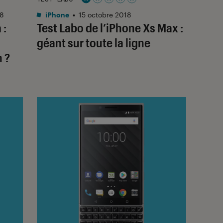
Noté 1 étoiles sur 5
18
iPhone
•
15 octobre 2018
 :
Test Labo de l’iPhone Xs Max :
géant sur toute la ligne
 ?