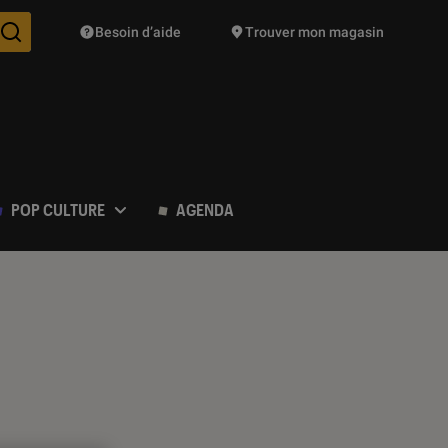
Besoin d’aide
Trouver mon magasin
Des suggestions de produits vont vous être proposées pendant vo
POP CULTURE
AGENDA