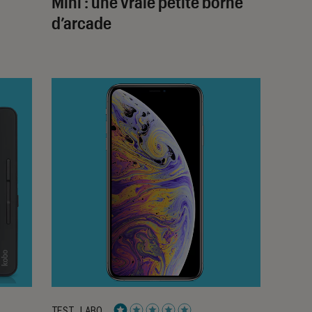
Mini : une vraie petite borne
d’arcade
TEST LABO