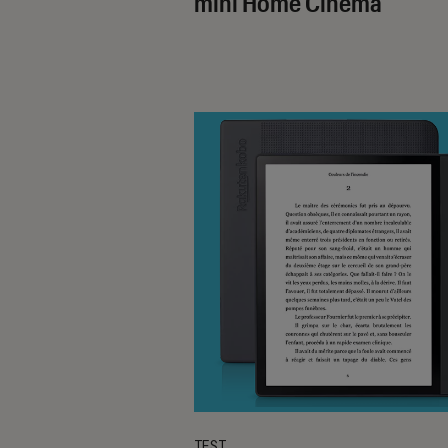
mini Home Cinema
TEST