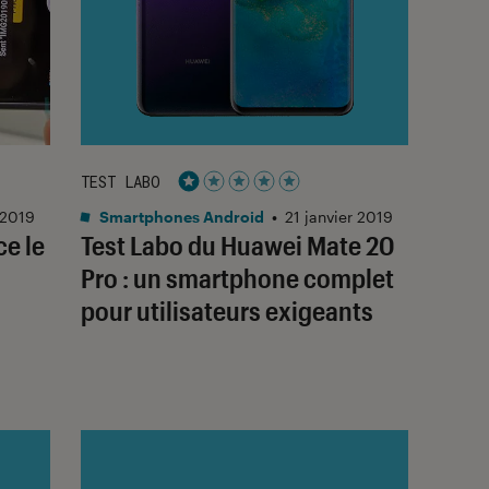
TEST LABO
Noté 1 étoiles sur 5
 2019
Smartphones Android
•
21 janvier 2019
e le
Test Labo du Huawei Mate 20
Pro : un smartphone complet
pour utilisateurs exigeants