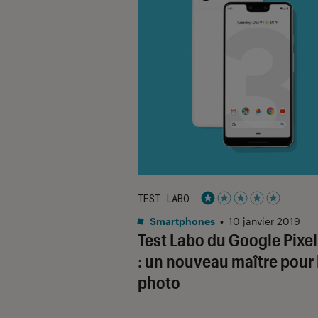
TEST LABO
Noté 1 étoiles sur 5
Smartphones
•
10 janvier 2019
Test Labo du Google Pixel
: un nouveau maître pour 
photo