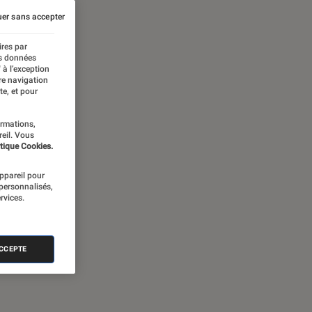
er sans accepter
ires par
es données
 à l’exception
re navigation
te, et pour
ormations,
reil. Vous
tique Cookies.
appareil pour
 personnalisés,
rvices.
ACCEPTE