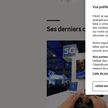
Vos préfé
FNAC et ses
exemple pou
liées à votr
Ses derniers contenu
des cookies
sur notre c
sécuriser vo
Notre organ
telles que l
pouvez acce
Nos partenai
Utiliser des
l’identifica
mesure de p
Liste de no
GÉRER ME