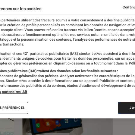
Continu
rences sur les cookies
 partenaires utilisent des traceurs soumis à votre consentement à des fins publicita
r la création de profils personnalisés en combinant les données de navigation et l
e compte client. Vous pouvez refuser les traceurs via le lien "continuer sans accepter"
s
 nécessaires au fonctionnement optimal de nos services notamment l’aide dans vot
atalogue et la personnalisation des contenus, l’analyse des performances de notre si
s transactions.
isation et ses
421
partenaires publicitaires (IAB) stockent et/ou accèdent à des inf
es identifiants uniques de cookies pour traiter les données personnelles, sur un appa
pter ou gérer vos préférences en cliquant ci-dessous ou à tout moment dans la
Poli
res publicitaires (IAB) traitent des données selon les finalités suivantes :
 données de géolocalisation précises. Analyser activement les caractéristiques de l’
tion. Stocker et/ou accéder à des informations sur un appareil. Publicités et contenu
erformance des publicités et du contenu, études d’audience et développement de se
s partenaires IAB
S PRÉFÉRENCES
J'