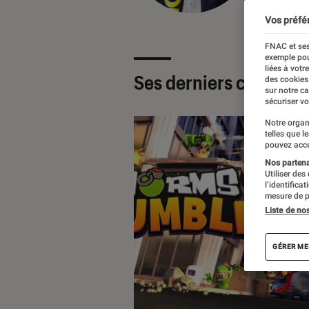
Vos préfé
FNAC et ses
exemple pou
liées à votr
Ses derniers contenu
des cookies
sur notre c
sécuriser vo
Notre organ
telles que l
pouvez acce
Nos partenai
Utiliser des
l’identifica
mesure de p
Liste de no
GÉRER ME