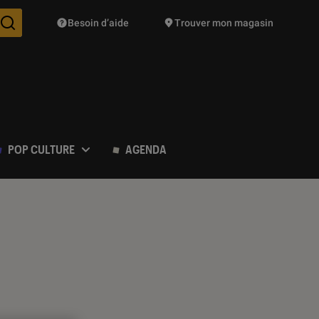
Besoin d’aide
Trouver mon magasin
Des suggestions de produits vont vous être proposées pendant vo
POP CULTURE
AGENDA