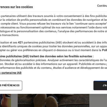
Continu
rences sur les cookies
 partenaires utilisent des traceurs soumis à votre consentement à des fins publicita
r la création de profils personnalisés en combinant les données de navigation et l
e compte client. Vous pouvez refuser les traceurs via le lien "continuer sans accepter"
s
 nécessaires au fonctionnement optimal de nos services notamment l’aide dans vot
atalogue et la personnalisation des contenus, l’analyse des performances de notre si
s transactions.
isation et ses
421
partenaires publicitaires (IAB) stockent et/ou accèdent à des inf
es identifiants uniques de cookies pour traiter les données personnelles, sur un appa
pter ou gérer vos préférences en cliquant ci-dessous ou à tout moment dans la
Poli
res publicitaires (IAB) traitent des données selon les finalités suivantes :
 données de géolocalisation précises. Analyser activement les caractéristiques de l’
tion. Stocker et/ou accéder à des informations sur un appareil. Publicités et contenu
erformance des publicités et du contenu, études d’audience et développement de se
s partenaires IAB
S PRÉFÉRENCES
J'