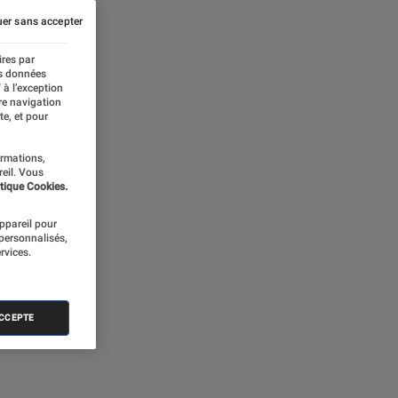
er sans accepter
ires par
es données
 à l’exception
re navigation
te, et pour
ormations,
reil. Vous
tique Cookies.
appareil pour
 personnalisés,
rvices.
ACCEPTE