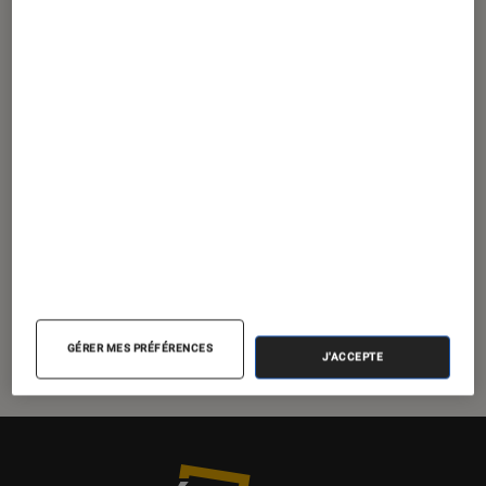
ARTICLE
Maison
•
02 septembre 2011
Coup de cœur : Mon robot kitchenaid
GÉRER MES PRÉFÉRENCES
J'ACCEPTE