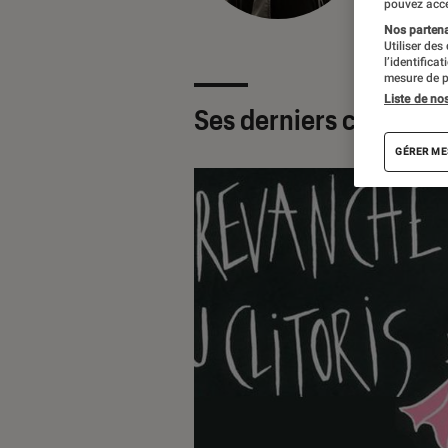
pouvez acce
Nos partenai
Utiliser des
l’identifica
mesure de p
Liste de no
Ses derniers contenu
GÉRER ME