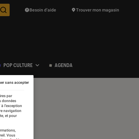
Besoin d’aide
Trouver mon magasin
Des suggestions de produits vont vous être proposées pendant vo
POP CULTURE
AGENDA
er sans accepter
ires par
es données
 à l’exception
re navigation
te, et pour
ogie
ormations,
reil. Vous