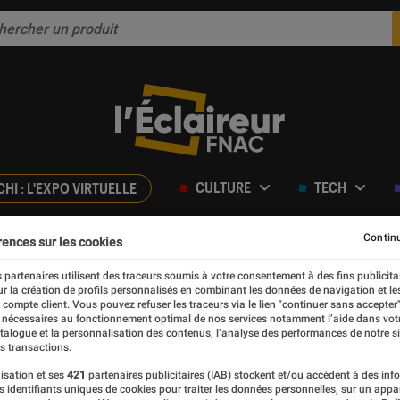
CULTURE
TECH
CHI : L'EXPO VIRTUELLE
Continu
rences sur les cookies
 partenaires utilisent des traceurs soumis à votre consentement à des fins publicita
r la création de profils personnalisés en combinant les données de navigation et l
e compte client. Vous pouvez refuser les traceurs via le lien "continuer sans accepter"
ie_F
 nécessaires au fonctionnement optimal de nos services notamment l’aide dans vot
atalogue et la personnalisation des contenus, l’analyse des performances de notre si
s transactions.
e sur Fnac.com, spécialisée en Sciences Humaines & Psychol
isation et ses
421
partenaires publicitaires (IAB) stockent et/ou accèdent à des inf
es identifiants uniques de cookies pour traiter les données personnelles, sur un appa