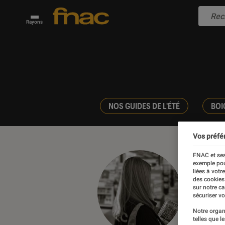
Rayons
NOS GUIDES DE L'ÉTÉ
BOI
Vos préfé
FNAC et ses
exemple pou
liées à votr
Luc
des cookies
sur notre c
sécuriser vo
librair
Notre organ
telles que l