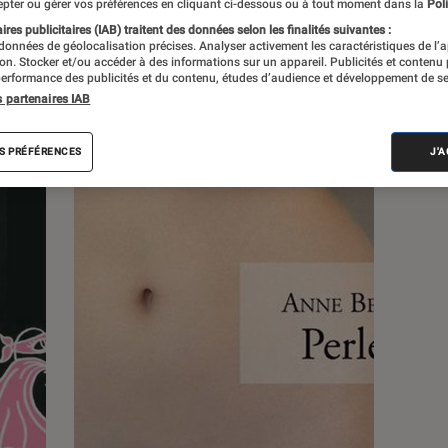
pter ou gérer vos préférences en cliquant ci-dessous ou à tout moment dans la
Poli
res publicitaires (IAB) traitent des données selon les finalités suivantes :
 données de géolocalisation précises. Analyser activement les caractéristiques de l’
tion. Stocker et/ou accéder à des informations sur un appareil. Publicités et contenu
erformance des publicités et du contenu, études d’audience et développement de se
s partenaires IAB
s
S PRÉFÉRENCES
J'