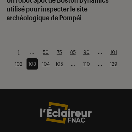
utilisé pour inspecter le site
archéologique de Pompéi
1
...
50
75
85
90
...
101
102
103
104
105
...
110
...
129