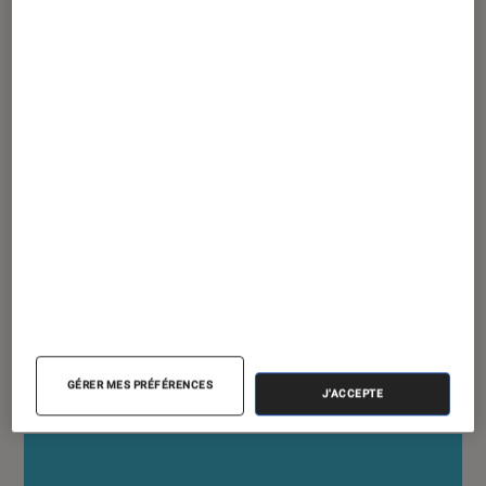
ACTU
Société numérique
•
05 avril 2022
Bruxelles prévoit de créer un jumeau
numérique de la Terre pour lutter contre
le changement climatique
GÉRER MES PRÉFÉRENCES
J'ACCEPTE