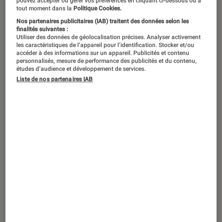
pouvez accepter ou gérer vos préférences en cliquant ci-dessous ou à
tout moment dans la
Politique Cookies.
Nos partenaires publicitaires (IAB) traitent des données selon les
finalités suivantes :
Utiliser des données de géolocalisation précises. Analyser activement
les caractéristiques de l’appareil pour l’identification. Stocker et/ou
accéder à des informations sur un appareil. Publicités et contenu
personnalisés, mesure de performance des publicités et du contenu,
études d’audience et développement de services.
Liste de nos partenaires IAB
TEST LABO
Noté 4 étoiles sur 5
Smartphones
•
09 mai 2026
Test Labo du MOTOROLA edge 70 : une
prestation hors norme