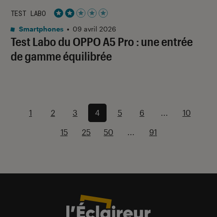
TEST LABO
Noté 2 étoiles sur 5
Smartphones
•
09 avril 2026
Test Labo du OPPO A5 Pro : une entrée
de gamme équilibrée
1
2
3
4
5
6
...
10
15
25
50
...
91