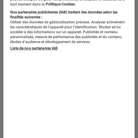
tout moment dans la
Politique Cookies.
Nos partenaires publicitaires (IAB) traitent des données selon les
finalités suivantes :
Utiliser des données de géolocalisation précises. Analyser activement
les caractéristiques de l’appareil pour l’identification. Stocker et/ou
accéder à des informations sur un appareil. Publicités et contenu
personnalisés, mesure de performance des publicités et du contenu,
études d’audience et développement de services.
Liste de nos partenaires IAB
TEST LABO
Noté 3 étoiles sur 5
Smartphones
•
09 avril 2026
Test Labo du XIAOMI Redmi 15C 5G : du
mieux sur la photo et l’écran