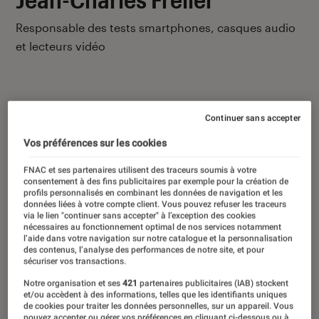
Responsable des tests smartphones, casques audio
et lecteurs vidéo
Continuer sans accepter
Ses derniers contenus
Vos préférences sur les cookies
FNAC et ses partenaires utilisent des traceurs soumis à votre
consentement à des fins publicitaires par exemple pour la création de
profils personnalisés en combinant les données de navigation et les
données liées à votre compte client. Vous pouvez refuser les traceurs
via le lien "continuer sans accepter" à l’exception des cookies
nécessaires au fonctionnement optimal de nos services notamment
l’aide dans votre navigation sur notre catalogue et la personnalisation
des contenus, l’analyse des performances de notre site, et pour
sécuriser vos transactions.
Notre organisation et ses
421
partenaires publicitaires (IAB) stockent
et/ou accèdent à des informations, telles que les identifiants uniques
de cookies pour traiter les données personnelles, sur un appareil. Vous
pouvez accepter ou gérer vos préférences en cliquant ci-dessous ou à