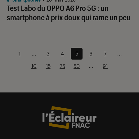
Test Labo du OPPO A6 Pro 5G : un
smartphone à prix doux qui rame un peu
1
...
3
4
5
6
7
...
10
15
25
50
...
91