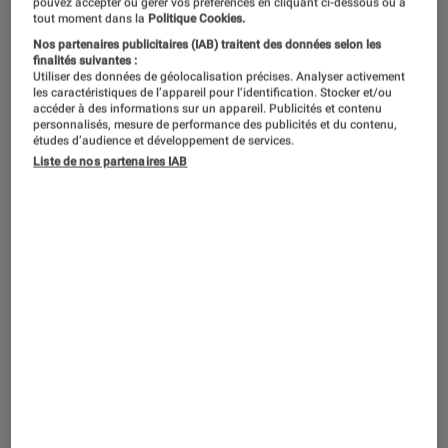
pouvez accepter ou gérer vos préférences en cliquant ci-dessous ou à
tout moment dans la
Politique Cookies.
Nos partenaires publicitaires (IAB) traitent des données selon les
finalités suivantes :
Utiliser des données de géolocalisation précises. Analyser activement
les caractéristiques de l’appareil pour l’identification. Stocker et/ou
accéder à des informations sur un appareil. Publicités et contenu
personnalisés, mesure de performance des publicités et du contenu,
études d’audience et développement de services.
Liste de nos partenaires IAB
ENTRETIEN
Comics
•
23 juin 2022
Superman, Batman, Wonder Woman…
Les super-héros sont-ils politiques ?