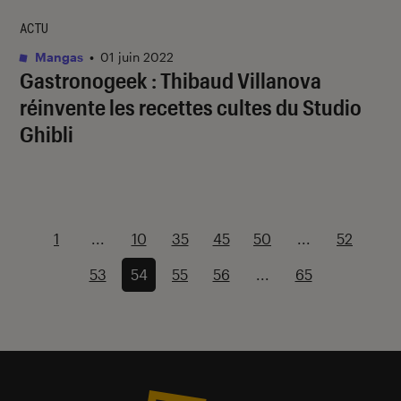
ACTU
Mangas
•
01 juin 2022
Gastronogeek
: Thibaud Villanova
réinvente les recettes cultes du Studio
Ghibli
1
...
10
35
45
50
...
52
53
54
55
56
...
65