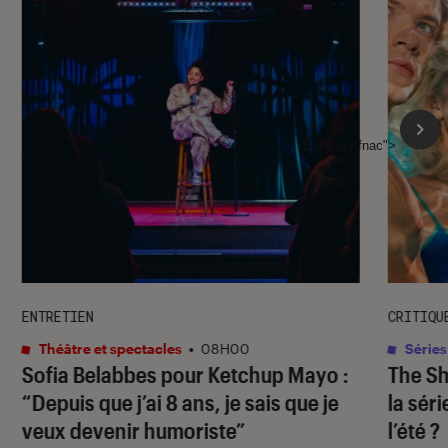
l'Éclaireur fnac">
ENTRETIEN
CRITIQU
Théâtre et spectacles
•
08H00
Séries
Sofia Belabbes pour
Ketchup Mayo
:
The S
“Depuis que j’ai 8 ans, je sais que je
la sér
veux devenir humoriste”
l’été ?