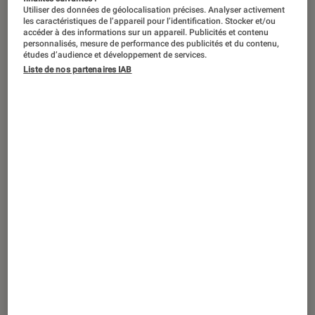
ACTU
Utiliser des données de géolocalisation précises. Analyser activement
les caractéristiques de l’appareil pour l’identification. Stocker et/ou
Livres / BD
•
13 sep. 2024
accéder à des informations sur un appareil. Publicités et contenu
Intermezzo de Sally Rooney : découvrez
personnalisés, mesure de performance des publicités et du contenu,
études d’audience et développement de services.
un chapitre en exclusivité !
Liste de nos partenaires IAB