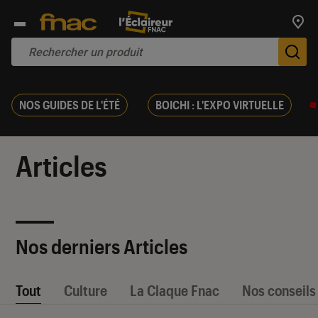
Trouv
De
NOS GUIDES DE L'ÉTÉ
BOICHI : L'EXPO VIRTUELLE
Articles
Nos derniers Articles
Tout
Culture
La Claque Fnac
Nos conseils