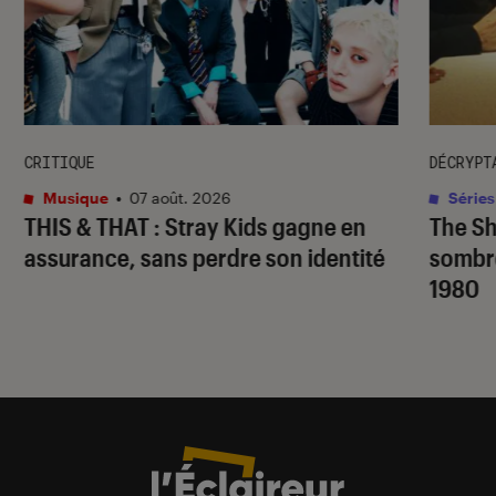
CRITIQUE
DÉCRYPT
Musique
•
07 août. 2026
Séries
THIS & THAT
: Stray Kids gagne en
The S
assurance, sans perdre son identité
sombr
1980