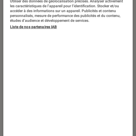
Utiliser des données de géolocalisation précises. Analyser activement
ACTU
les caractéristiques de l’appareil pour l’identification. Stocker et/ou
accéder à des informations sur un appareil. Publicités et contenu
Son
•
02 sep. 2016
personnalisés, mesure de performance des publicités et du contenu,
Avec la Playlist, JBL facilite la musique
études d’audience et développement de services.
Liste de nos partenaires IAB
sans fil à la maison