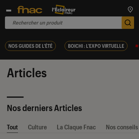
Trouv
De
NOS GUIDES DE L'ÉTÉ
BOICHI : L'EXPO VIRTUELLE
Articles
Nos derniers Articles
Tout
Culture
La Claque Fnac
Nos conseils