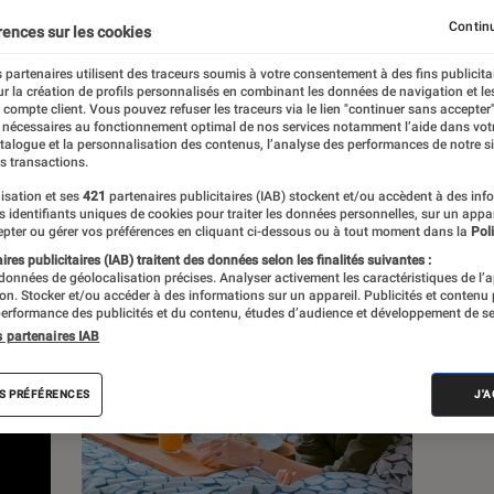
Continu
rences sur les cookies
 partenaires utilisent des traceurs soumis à votre consentement à des fins publicita
r la création de profils personnalisés en combinant les données de navigation et l
e compte client. Vous pouvez refuser les traceurs via le lien "continuer sans accepter"
c
Nos conseils
Pop Culture
Tech
 nécessaires au fonctionnement optimal de nos services notamment l’aide dans vot
atalogue et la personnalisation des contenus, l’analyse des performances de notre si
s transactions.
isation et ses
421
partenaires publicitaires (IAB) stockent et/ou accèdent à des inf
es identifiants uniques de cookies pour traiter les données personnelles, sur un appa
pter ou gérer vos préférences en cliquant ci-dessous ou à tout moment dans la
Poli
res publicitaires (IAB) traitent des données selon les finalités suivantes :
 données de géolocalisation précises. Analyser activement les caractéristiques de l’
tion. Stocker et/ou accéder à des informations sur un appareil. Publicités et contenu
erformance des publicités et du contenu, études d’audience et développement de se
s partenaires IAB
S PRÉFÉRENCES
J'