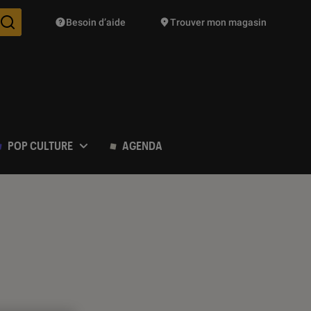
Besoin d’aide
Trouver mon magasin
Des suggestions de produits vont vous être proposées pendant vo
POP CULTURE
AGENDA