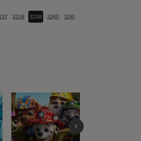
237
3238
3239
3240
3241