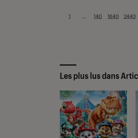
1
...
140
1640
2440
Les plus lus dans Arti