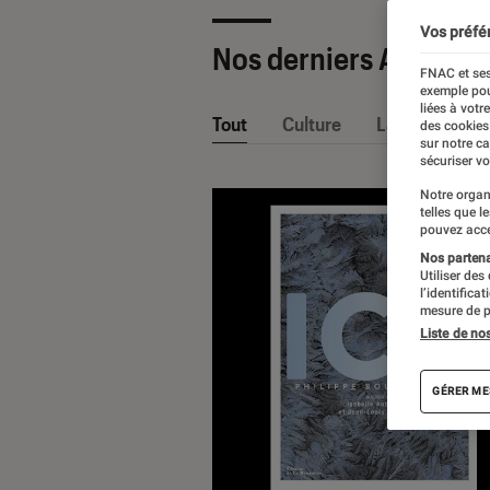
Vos préfé
Nos derniers Articles
FNAC et ses
exemple pou
liées à votr
Tout
Culture
La Claque Fna
des cookies
sur notre c
sécuriser vo
Notre organ
telles que l
pouvez acce
Nos partenai
Utiliser des
l’identifica
mesure de p
Liste de no
GÉRER ME