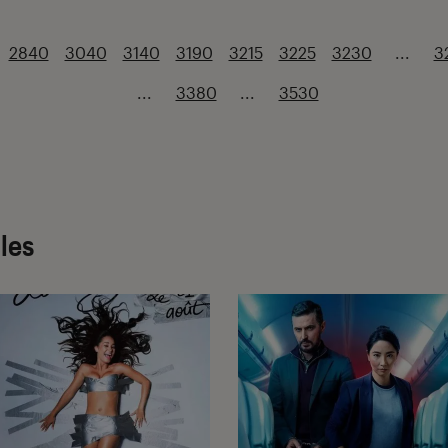
2840
3040
3140
3190
3215
3225
3230
...
3
...
3380
...
3530
cles