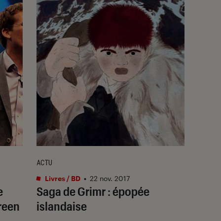
ACTU
Livres / BD
•
22 nov. 2017
e
Saga de Grimr : épopée
reen
islandaise