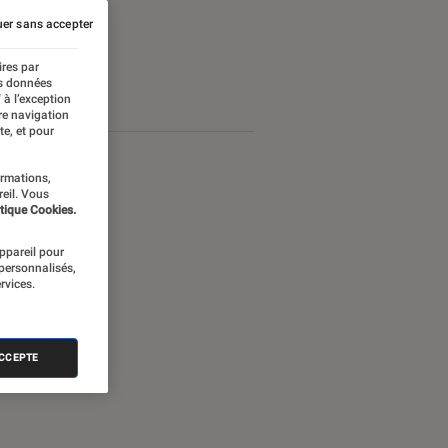
er sans accepter
ires par
es données
 à l’exception
re navigation
te, et pour
ormations,
reil. Vous
tique Cookies.
appareil pour
 personnalisés,
rvices.
ACCEPTE