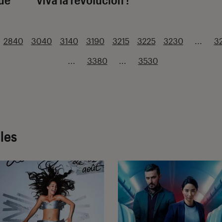
2840
3040
3140
3190
3215
3225
3230
...
3
...
3380
...
3530
cles