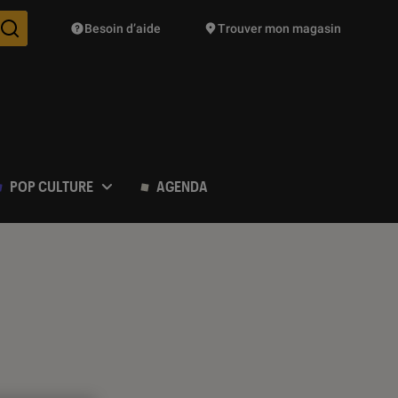
Besoin d’aide
Trouver mon magasin
Des suggestions de produits vont vous être proposées pendant vo
POP CULTURE
AGENDA