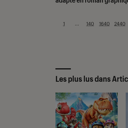
1
...
140
1640
2440
Les plus lus dans Arti