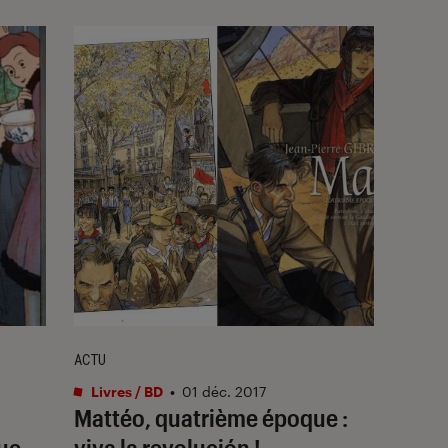
ACTU
Livres / BD
•
01 déc. 2017
Mattéo, quatrième époque :
ue
viva la revolución !