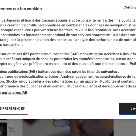
Continu
rences sur les cookies
 partenaires utilisent des traceurs soumis à votre consentement à des fins publicita
r la création de profils personnalisés en combinant les données de navigation et l
e compte client. Vous pouvez refuser les traceurs via le lien "continuer sans accepter"
c
Nos conseils
Pop Culture
Tech
 nécessaires au fonctionnement optimal de nos services notamment l’aide dans vot
atalogue et la personnalisation des contenus, l’analyse des performances de notre si
s transactions.
isation et ses
421
partenaires publicitaires (IAB) stockent et/ou accèdent à des inf
es identifiants uniques de cookies pour traiter les données personnelles, sur un appa
pter ou gérer vos préférences en cliquant ci-dessous ou à tout moment dans la
Poli
res publicitaires (IAB) traitent des données selon les finalités suivantes :
 données de géolocalisation précises. Analyser activement les caractéristiques de l’
tion. Stocker et/ou accéder à des informations sur un appareil. Publicités et contenu
erformance des publicités et du contenu, études d’audience et développement de se
s partenaires IAB
S PRÉFÉRENCES
J'