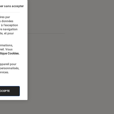
er sans accepter
ires par
es données
 à l’exception
re navigation
te, et pour
ormations,
reil. Vous
tique Cookies.
appareil pour
 personnalisés,
rvices.
ACCEPTE