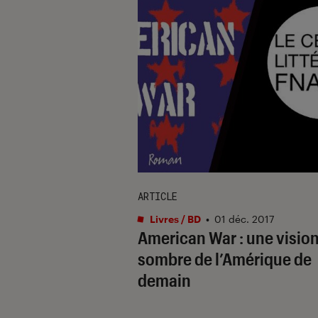
ARTICLE
Livres / BD
•
01 déc. 2017
American War : une visio
sombre de l’Amérique de
demain