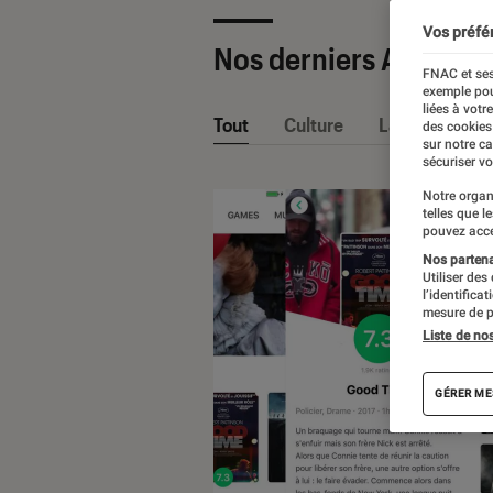
Vos préfé
Nos derniers Articles
FNAC et ses
exemple pou
liées à votr
Tout
Culture
La Claque Fna
des cookies
sur notre c
sécuriser vo
Notre organ
telles que l
pouvez acce
Nos partenai
Utiliser des
l’identifica
mesure de p
Liste de no
GÉRER ME