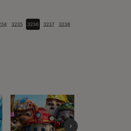
234
3235
3236
3237
3238