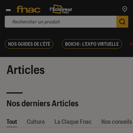
Trouv
De
NOS GUIDES DE L'ÉTÉ
BOICHI : L'EXPO VIRTUELLE
Articles
Nos derniers Articles
Tout
Culture
La Claque Fnac
Nos conseils