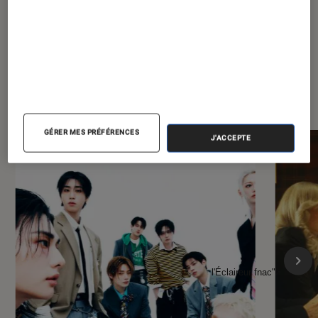
À la une de
VOIR TOUT
l'Éclaireur FNAC
GÉRER MES PRÉFÉRENCES
J'ACCEPTE
l'Éclaireur fnac">