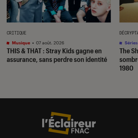
CRITIQUE
DÉCRYPT
Musique
•
07 août. 2026
Séries
THIS & THAT
: Stray Kids gagne en
The S
assurance, sans perdre son identité
sombr
1980