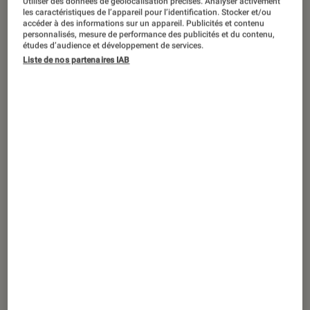
Utiliser des données de géolocalisation précises. Analyser activement
DÉCRYPTAGE
les caractéristiques de l’appareil pour l’identification. Stocker et/ou
accéder à des informations sur un appareil. Publicités et contenu
Smartphones
•
25 mai. 2018
personnalisés, mesure de performance des publicités et du contenu,
Comment scanner ses documents
études d’audience et développement de services.
Liste de nos partenaires IAB
rapidement avec Google Drive