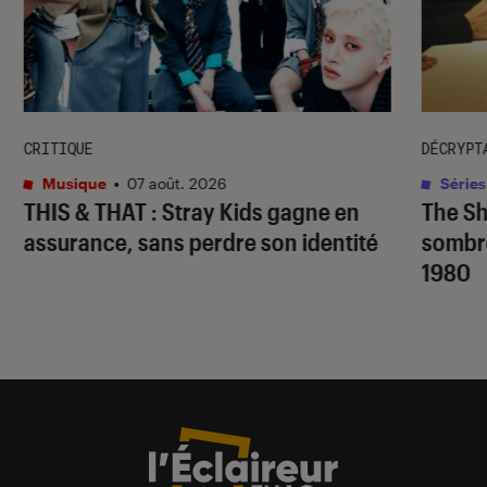
CRITIQUE
DÉCRYPT
Musique
•
07 août. 2026
Séries
THIS & THAT
: Stray Kids gagne en
The S
assurance, sans perdre son identité
sombr
1980