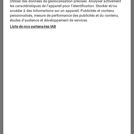
Utiliser des données de géolocalisation précises. Analyser activement
ACTU
les caractéristiques de l’appareil pour l’identification. Stocker et/ou
accéder à des informations sur un appareil. Publicités et contenu
Jeux Vidéo Consoles
•
18 fév. 2019
personnalisés, mesure de performance des publicités et du contenu,
Super Mario Bros. : une cartouche NES a
études d’audience et développement de services.
Liste de nos partenaires IAB
été vendue plus de 100 000 dollars