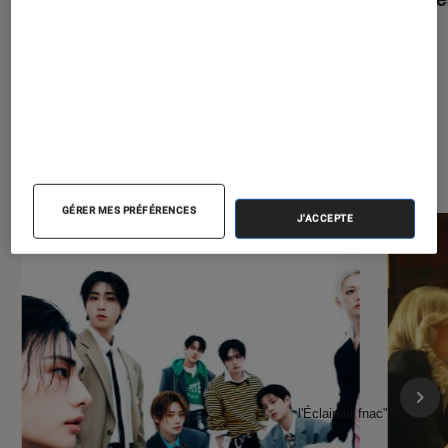
À la une de
VOIR TOUT
l'Éclaireur FNAC
GÉRER MES PRÉFÉRENCES
J'ACCEPTE
l'Éclaireur fnac">