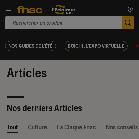
Trouv
De
NOS GUIDES DE L'ÉTÉ
BOICHI : L'EXPO VIRTUELLE
Articles
Nos derniers Articles
Tout
Culture
La Claque Fnac
Nos conseils