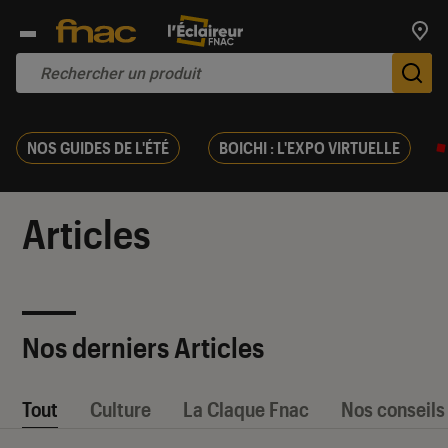
Trouv
De
NOS GUIDES DE L'ÉTÉ
BOICHI : L'EXPO VIRTUELLE
Articles
Nos derniers Articles
Tout
Culture
La Claque Fnac
Nos conseils