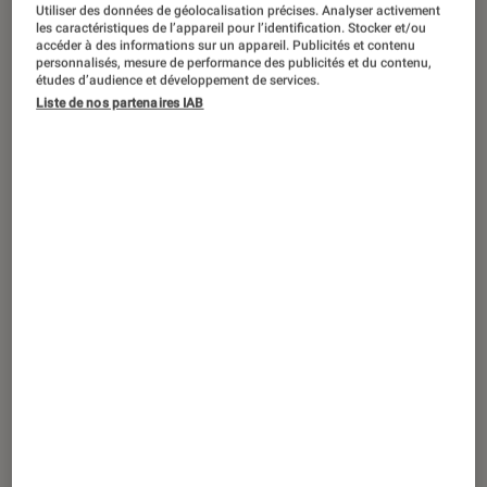
ACTU
Utiliser des données de géolocalisation précises. Analyser activement
les caractéristiques de l’appareil pour l’identification. Stocker et/ou
Figurines et jeux
•
28 avr. 2020
accéder à des informations sur un appareil. Publicités et contenu
personnalisés, mesure de performance des publicités et du contenu,
Uno : de nouvelles règles pour corser
études d’audience et développement de services.
vos parties !
Liste de nos partenaires IAB