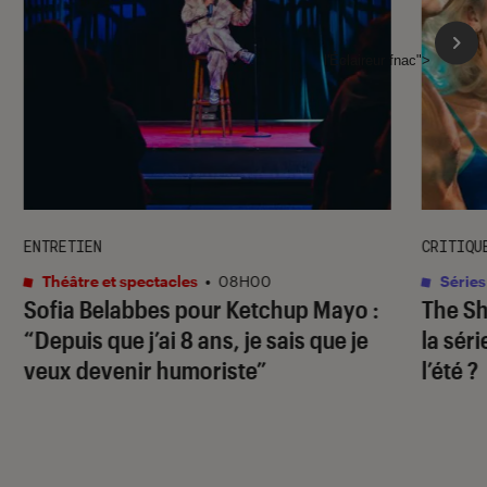
l'Éclaireur fnac">
ENTRETIEN
CRITIQU
Théâtre et spectacles
•
08H00
Séries
Sofia Belabbes pour
Ketchup Mayo
:
The S
“Depuis que j’ai 8 ans, je sais que je
la sér
veux devenir humoriste”
l’été ?