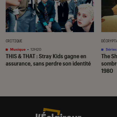
CRITIQUE
DÉCRYPT
Musique
•
12H20
Séries
THIS & THAT
: Stray Kids gagne en
The S
assurance, sans perdre son identité
sombr
1980