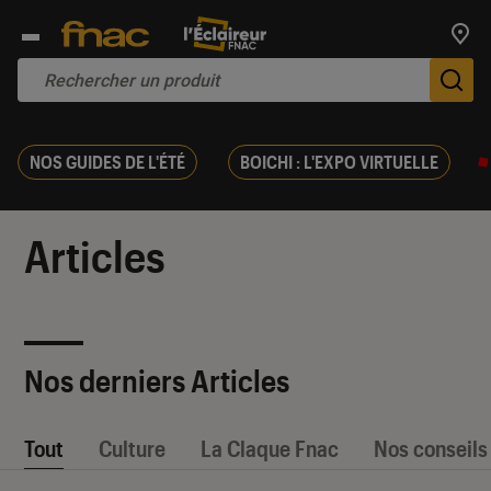
Trouv
De
NOS GUIDES DE L'ÉTÉ
BOICHI : L'EXPO VIRTUELLE
Articles
Nos derniers Articles
Tout
Culture
La Claque Fnac
Nos conseils