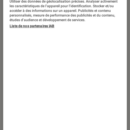
Utiliser des données de géolocalisation précises. Analyser activement
ACTU
les caractéristiques de l’appareil pour l’identification. Stocker et/ou
accéder à des informations sur un appareil. Publicités et contenu
Société numérique
•
11 mai. 2022
personnalisés, mesure de performance des publicités et du contenu,
Rutube, le « YouTube » russe
études d’audience et développement de services.
Liste de nos partenaires IAB
inaccessible depuis une puissante
cyberattaque