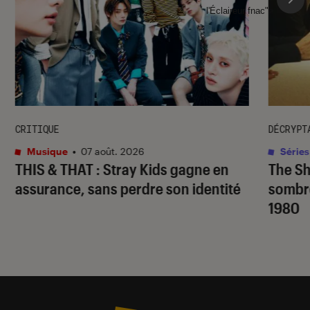
l'Éclaireur fnac">
CRITIQUE
DÉCRYPT
Musique
•
07 août. 2026
Séries
THIS & THAT
: Stray Kids gagne en
The S
assurance, sans perdre son identité
sombr
1980