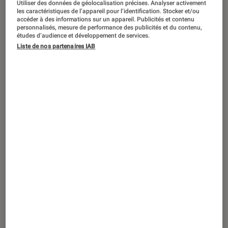
Utiliser des données de géolocalisation précises. Analyser activement
ACTU
les caractéristiques de l’appareil pour l’identification. Stocker et/ou
accéder à des informations sur un appareil. Publicités et contenu
Comics
•
27 juil. 2022
personnalisés, mesure de performance des publicités et du contenu,
En plus de Kang le Conquérant, un autre
études d’audience et développement de services.
Liste de nos partenaires IAB
ennemi culte de Marvel est attendu dans
Ant-Man and the Wasp : Quantumania