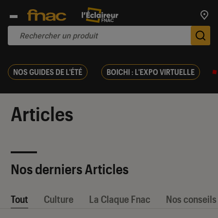
Trouv
De
NOS GUIDES DE L'ÉTÉ
BOICHI : L'EXPO VIRTUELLE
Articles
Nos derniers Articles
Tout
Culture
La Claque Fnac
Nos conseils