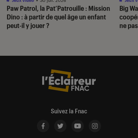
Jeux vidéo
•
30 juil. 2026
Jeux v
Paw Patrol, la Pat’Patrouille : Mission
Big Wa
Dino
: à partir de quel âge un enfant
coopér
peut-il y jouer ?
ne pas
Suivez la Fnac