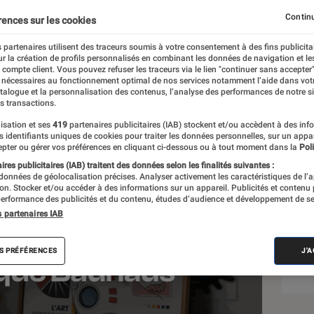
Continu
rences sur les cookies
 partenaires utilisent des traceurs soumis à votre consentement à des fins publicita
r la création de profils personnalisés en combinant les données de navigation et l
e compte client. Vous pouvez refuser les traceurs via le lien "continuer sans accepter"
 nécessaires au fonctionnement optimal de nos services notamment l’aide dans vot
Sél
atalogue et la personnalisation des contenus, l’analyse des performances de notre si
s transactions.
isation et ses
419
partenaires publicitaires (IAB) stockent et/ou accèdent à des inf
es identifiants uniques de cookies pour traiter les données personnelles, sur un appa
pter ou gérer vos préférences en cliquant ci-dessous ou à tout moment dans la
Poli
res publicitaires (IAB) traitent des données selon les finalités suivantes :
 données de géolocalisation précises. Analyser activement les caractéristiques de l’
tion. Stocker et/ou accéder à des informations sur un appareil. Publicités et contenu
erformance des publicités et du contenu, études d’audience et développement de se
s partenaires IAB
S PRÉFÉRENCES
J'