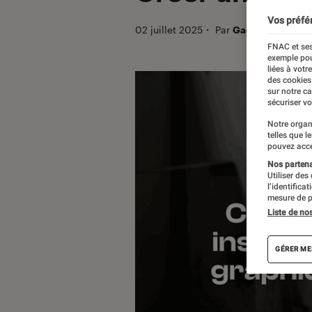
Vos préfé
02 juillet 2025
・
Par
Gaëlle
FNAC et ses
exemple pou
liées à votr
des cookies
sur notre c
sécuriser vo
Notre organ
telles que l
pouvez acce
Nos partenai
Utiliser des
l’identifica
mesure de p
Liste de no
GÉRER ME