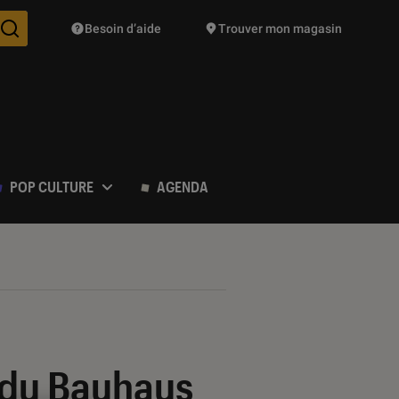
Besoin d’aide
Trouver mon magasin
Des suggestions de produits vont vous être proposées pendant vo
POP CULTURE
AGENDA
e du Bauhaus