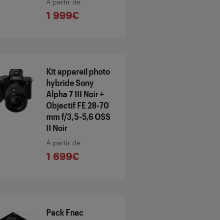
À partir de
1 999€
Kit appareil photo
hybride Sony
Alpha 7 III Noir +
Objectif FE 28-70
mm f/3,5-5,6 OSS
II Noir
À partir de
1 699€
Pack Fnac