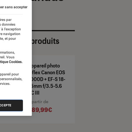
er sans accepter
ires par
es données
 à l’exception
re navigation
ection de produits
te, et pour
ormations,
reil. Vous
tique Cookies.
Appareil photo
reflex Canon EOS
appareil pour
2000D + EF-S 18-
 personnalisés,
rvices.
55mm f/3.5-5.6
DC III
À partir de
ACCEPTE
489,99€