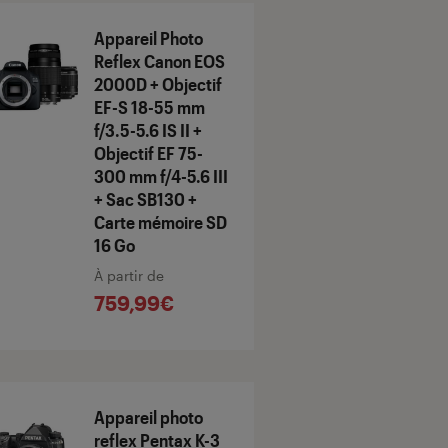
Appareil Photo
Reflex Canon EOS
2000D + Objectif
EF-S 18-55 mm
f/3.5-5.6 IS II +
Objectif EF 75-
300 mm f/4-5.6 III
+ Sac SB130 +
Carte mémoire SD
16 Go
À partir de
759,99€
Appareil photo
reflex Pentax K-3