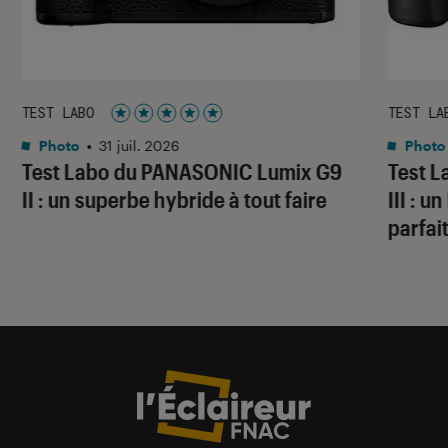
TEST LABO
TEST LA
Noté 5 étoiles sur 5
Photo
•
31 juil. 2026
Photo
Test Labo du PANASONIC Lumix G9
Test 
II : un superbe hybride à tout faire
III : 
parfai