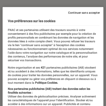
Continuer sans accepter
Vos préférences sur les cookies
FNAC et ses partenaires utilisent des traceurs soumis à votre
consentement à des fins publicitaires par exemple pour la création de
profils personnalisés en combinant les données de navigation et les
données liées à votre compte client. Vous pouvez refuser les traceurs
via le lien "continuer sans accepter" à l’exception des cookies
nécessaires au fonctionnement optimal de nos services notamment
l’aide dans votre navigation sur notre catalogue et la personnalisation
des contenus, l’analyse des performances de notre site, et pour
00:00
/
03:51
sécuriser vos transactions.
Notre organisation et ses
421
partenaires publicitaires (IAB) stockent
et/ou accèdent à des informations, telles que les identifiants uniques
de cookies pour traiter les données personnelles, sur un appareil. Vous
L’Instant Lire à la Fnac : le rendez-vous
pouvez accepter ou gérer vos préférences en cliquant ci-dessous ou à
tout moment dans la
Politique Cookies.
de toutes les littératures à ne pas
Nos partenaires publicitaires (IAB) traitent des données selon les
manquer. Baptiste Liger, directeur de
finalités suivantes :
Utiliser des données de géolocalisation précises. Analyser activement
la rédaction du magazine Lire Le
les caractéristiques de l’appareil pour l’identification. Stocker et/ou
accéder à des informations sur un appareil. Publicités et contenu