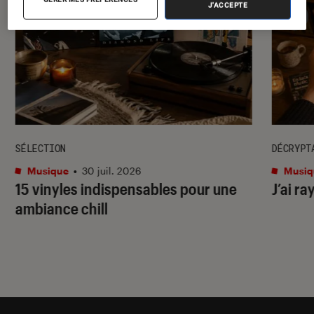
J'ACCEPTE
SÉLECTION
DÉCRYPT
Musique
•
30 juil. 2026
Musiq
15 vinyles indispensables pour une
J’ai ra
ambiance chill