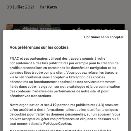
09 juillet 2021
・
Par
Ketty
Continuer sans accepter
Vos préférences sur les cookies
FNAC et ses partenaires utilisent des traceurs soumis à votre
consentement à des fins publicitaires par exemple pour la création de
profils personnalisés en combinant les données de navigation et les
données liées à votre compte client. Vous pouvez refuser les traceurs
via le lien "continuer sans accepter" à l’exception des cookies
nécessaires au fonctionnement optimal de nos services notamment
00:00
/
06:30
l’aide dans votre navigation sur notre catalogue et la personnalisation
des contenus, l’analyse des performances de notre site, et pour
sécuriser vos transactions.
Notre organisation et ses
419
partenaires publicitaires (IAB) stockent
L’actualité musicale de l’été est bien
et/ou accèdent à des informations, telles que les identifiants uniques
de cookies pour traiter les données personnelles, sur un appareil. Vous
chargée, entre le folk doux de Mapple
pouvez accepter ou gérer vos préférences en cliquant ci-dessous ou à
tout moment dans la
Politique Cookies.
Glider, la pop psychédélique d’Arthur