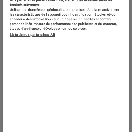
Nos partenaires publicitaires (IAB) traitent des données selon les
Satàn et le chant du griot Ballaké
finalités suivantes :
Utiliser des données de géolocalisation précises. Analyser activement
Sissoko. La sélection de Luc Frelon
les caractéristiques de l’appareil pour l’identification. Stocker et/ou
accéder à des informations sur un appareil. Publicités et contenu
pour L’Instant Fip à la Fnac va vous
personnalisés, mesure de performance des publicités et du contenu,
études d’audience et développement de services.
faire voyager tout l’été, et bien au-
Liste de nos partenaires IAB
delà.
Introduction