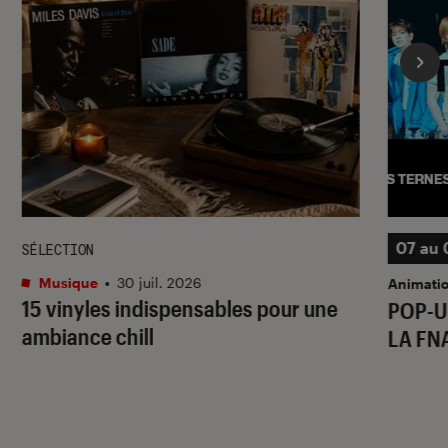
07 au 
SÉLECTION
Musique
•
30 juil. 2026
Animati
15 vinyles indispensables pour une
POP-U
ambiance chill
LA FN