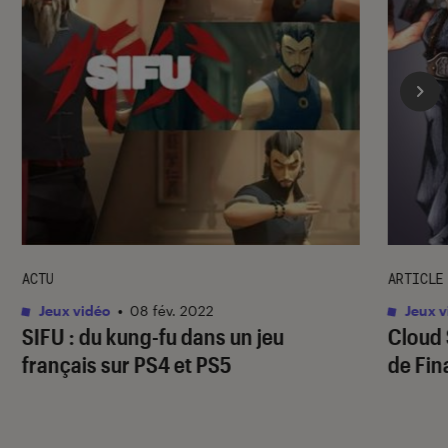
ACTU
ARTICLE
Jeux vidéo
•
08 fév. 2022
Jeux v
SIFU : du kung-fu dans un jeu
Cloud S
français sur PS4 et PS5
de Fin