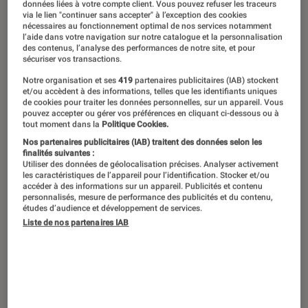
données liées à votre compte client. Vous pouvez refuser les traceurs
via le lien "continuer sans accepter" à l’exception des cookies
Chasseur de démons, mercenaire du
nécessaires au fonctionnement optimal de nos services notamment
l’aide dans votre navigation sur notre catalogue et la personnalisation
paranormal, détective privé et
des contenus, l’analyse des performances de notre site, et pour
sécuriser vos transactions.
Chasseur du Diable, Dante n’est pas
Notre organisation et ses
419
partenaires publicitaires (IAB) stockent
un personnage ordinaire. Il est demi-
et/ou accèdent à des informations, telles que les identifiants uniques
de cookies pour traiter les données personnelles, sur un appareil. Vous
démon et aime la pizza mais c’est
pouvez accepter ou gérer vos préférences en cliquant ci-dessous ou à
tout moment dans la
Politique Cookies.
surtout le héros principal des jeux
Nos partenaires publicitaires (IAB) traitent des données selon les
Devil May Cry.
finalités suivantes :
Utiliser des données de géolocalisation précises. Analyser activement
les caractéristiques de l’appareil pour l’identification. Stocker et/ou
accéder à des informations sur un appareil. Publicités et contenu
personnalisés, mesure de performance des publicités et du contenu,
Qui est Dante ?
études d’audience et développement de services.
Comment est né Dante ?
Liste de nos partenaires IAB
Originellement conçue pour devenir Resident
Evil 4, l’histoire n’a pas été gardée par
Capcom
pour la licence mais son développement était
suffisamment avancé pour en faire un nouveau