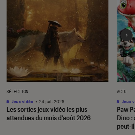
SÉLECTION
ACTU
Jeux vidéo
•
24 juil. 2026
Jeux v
Les sorties jeux vidéo les plus
Paw Pa
attendues du mois d’août 2026
Dino
:
peut-il