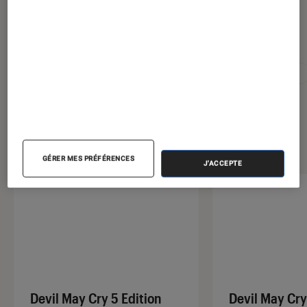
Pour aller plus loin
Capcom
Devil may cry
Gaming
Jeux vidéo
Sélection de produits
GÉRER MES PRÉFÉRENCES
J'ACCEPTE
Devil May Cry 5 Edition
Devil May Cry