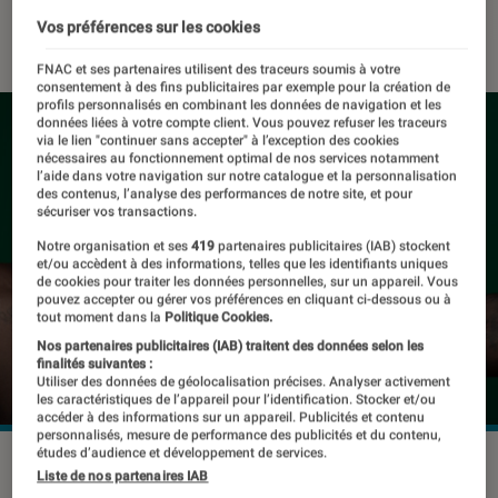
07 février 2020
・
Par
Gaëlle
Vos préférences sur les cookies
FNAC et ses partenaires utilisent des traceurs soumis à votre
consentement à des fins publicitaires par exemple pour la création de
profils personnalisés en combinant les données de navigation et les
données liées à votre compte client. Vous pouvez refuser les traceurs
via le lien "continuer sans accepter" à l’exception des cookies
nécessaires au fonctionnement optimal de nos services notamment
l’aide dans votre navigation sur notre catalogue et la personnalisation
des contenus, l’analyse des performances de notre site, et pour
sécuriser vos transactions.
Notre organisation et ses
419
partenaires publicitaires (IAB) stockent
et/ou accèdent à des informations, telles que les identifiants uniques
de cookies pour traiter les données personnelles, sur un appareil. Vous
pouvez accepter ou gérer vos préférences en cliquant ci-dessous ou à
tout moment dans la
Politique Cookies.
Nos partenaires publicitaires (IAB) traitent des données selon les
finalités suivantes :
Utiliser des données de géolocalisation précises. Analyser activement
les caractéristiques de l’appareil pour l’identification. Stocker et/ou
accéder à des informations sur un appareil. Publicités et contenu
personnalisés, mesure de performance des publicités et du contenu,
études d’audience et développement de services.
©dr
Liste de nos partenaires IAB