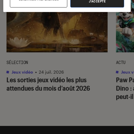
J'ACCEPTE
SÉLECTION
ACTU
Jeux vidéo
•
24 juil. 2026
Jeux v
Les sorties jeux vidéo les plus
Paw Pa
attendues du mois d’août 2026
Dino
:
peut-il