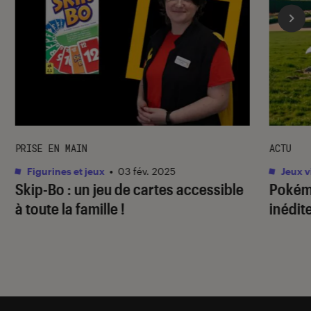
PRISE EN MAIN
ACTU
Figurines et jeux
•
03 fév. 2025
Jeux v
Skip-Bo : un jeu de cartes accessible
Pokém
à toute la famille !
inédit