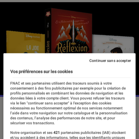
Continuer sans accepter
Vos préférences sur les cookies
FNAC et ses partenaires utilisent des traceurs soumis à votre
consentement à des fins publicitaires par exemple pour la création de
profils personnalisés en combinant les données de navigation et les
données liées à votre compte client. Vous pouvez refuser les traceurs
via le lien "continuer sans accepter" à l’exception des cookies
nécessaires au fonctionnement optimal de nos services notamment
l’aide dans votre navigation sur notre catalogue et la personnalisation
Au-delà de ses célébrissimes dessins
des contenus, l’analyse des performances de notre site, et pour
sécuriser vos transactions.
animés, films et autres films
Notre organisation et ses
421
partenaires publicitaires (IAB) stockent
d’animation, la grande fabrique à
et/ou accèdent à des informations, telles que les identifiants uniques