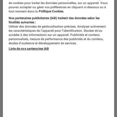
rêves Walt Disney ne manque pas
de cookies pour traiter les données personnelles, sur un appareil. Vous
pouvez accepter ou gérer vos préférences en cliquant ci-dessous ou à
d’idées pour multiplier les supports.
tout moment dans la
Politique Cookies.
Nos partenaires publicitaires (IAB) traitent des données selon les
Depuis des décennies, chaque sortie
finalités suivantes :
cinéma se double presque
Utiliser des données de géolocalisation précises. Analyser activement
les caractéristiques de l’appareil pour l’identification. Stocker et/ou
systématiquement d’une sortie au
accéder à des informations sur un appareil. Publicités et contenu
personnalisés, mesure de performance des publicités et du contenu,
rayon livres. Désormais de toutes
études d’audience et développement de services.
Liste de nos partenaires IAB
nouvelles collections viennent
compléter les grands classiques, des
versions au goût du jour pour tous les
publics. Décryptage.
De 0 à 3 ans : Mes premières
histoires
S’il est déconseillé de laisser les tout petits trop