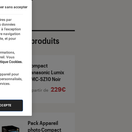
er sans accepter
ires par
es données
 à l’exception
re navigation
ection de produits
te, et pour
ormations,
reil. Vous
tique Cookies.
Compact
Panasonic Lumix
appareil pour
DMC-SZ10 Noir
 personnalisés,
rvices.
229€
À partir de
ACCEPTE
Pack Appareil
photo Compact