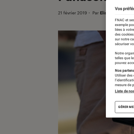
Vos préfé
21 février 2019
・
Par
Elisa
FNAC et ses
exemple pou
liées à votr
des cookies
sur notre c
sécuriser vo
Notre organ
telles que l
pouvez acce
Nos partenai
Utiliser des
l’identifica
mesure de p
Liste de no
GÉRER ME