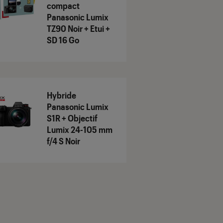
compact
Panasonic Lumix
TZ90 Noir + Etui +
SD 16 Go
Hybride
Panasonic Lumix
S1R + Objectif
Lumix 24-105 mm
f/4 S Noir