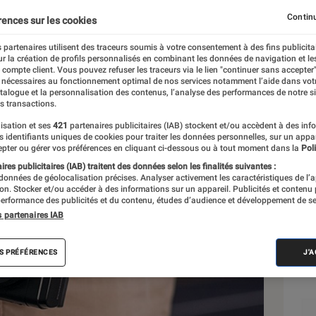
Continu
rences sur les cookies
 partenaires utilisent des traceurs soumis à votre consentement à des fins publicita
r la création de profils personnalisés en combinant les données de navigation et l
e compte client. Vous pouvez refuser les traceurs via le lien "continuer sans accepter"
 nécessaires au fonctionnement optimal de nos services notamment l’aide dans vot
Sél
atalogue et la personnalisation des contenus, l’analyse des performances de notre si
s transactions.
isation et ses
421
partenaires publicitaires (IAB) stockent et/ou accèdent à des inf
es identifiants uniques de cookies pour traiter les données personnelles, sur un appa
pter ou gérer vos préférences en cliquant ci-dessous ou à tout moment dans la
Poli
res publicitaires (IAB) traitent des données selon les finalités suivantes :
 données de géolocalisation précises. Analyser activement les caractéristiques de l’
tion. Stocker et/ou accéder à des informations sur un appareil. Publicités et contenu
erformance des publicités et du contenu, études d’audience et développement de se
s partenaires IAB
S PRÉFÉRENCES
J'