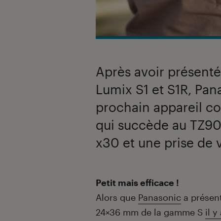
Après avoir présenté
Lumix S1 et S1R, Pa
prochain appareil co
qui succède au TZ9
x30 et une prise de 
Introduction
Petit mais efficace !
Alors que
Panasonic
a présen
24×36 mm de la gamme S
il 