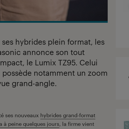
 ses hybrides plein format, les
nasonic annonce son tout
mpact, le Lumix TZ95. Celui
0 possède notamment un zoom
vue grand-angle.
té ses nouveaux
hybrides grand-format
y a à peine quelques jours
, la firme vient