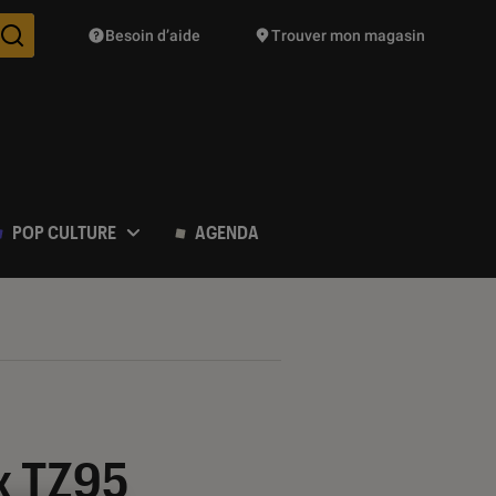
Besoin d’aide
Trouver mon magasin
Des suggestions de produits vont vous être proposées pendant vo
POP CULTURE
AGENDA
x TZ95