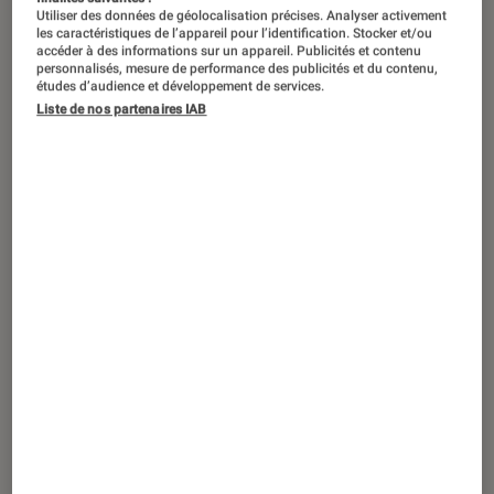
Utiliser des données de géolocalisation précises. Analyser activement
popularité jamais démentie. Emblème
les caractéristiques de l’appareil pour l’identification. Stocker et/ou
accéder à des informations sur un appareil. Publicités et contenu
de la bande dessinée franco-belge et
personnalisés, mesure de performance des publicités et du contenu,
études d’audience et développement de services.
de l’école dite de « la ligne claire », ce
Liste de nos partenaires IAB
reporter a combattu le crime
(politique ou crapuleux) tout autour du
monde. Nous avons condensé son
mémorable parcours en dix grandes
dates.
Introduction
Chronologie
–
1929
–
1938
–
1940