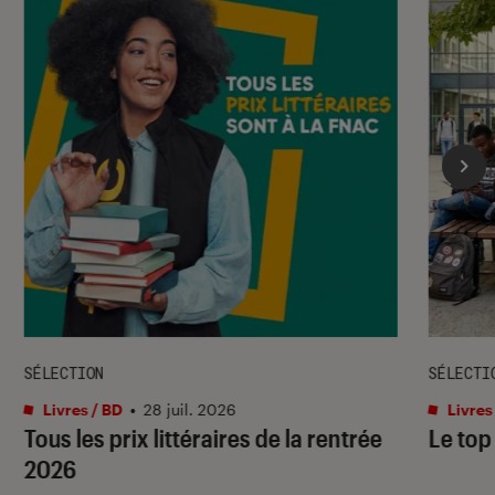
SÉLECTION
SÉLECTI
Livres / BD
•
28 juil. 2026
Livres
Tous les prix littéraires de la rentrée
Le top
2026