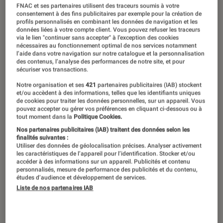
FNAC et ses partenaires utilisent des traceurs soumis à votre
consentement à des fins publicitaires par exemple pour la création de
profils personnalisés en combinant les données de navigation et les
données liées à votre compte client. Vous pouvez refuser les traceurs
via le lien "continuer sans accepter" à l’exception des cookies
nécessaires au fonctionnement optimal de nos services notamment
l’aide dans votre navigation sur notre catalogue et la personnalisation
des contenus, l’analyse des performances de notre site, et pour
sécuriser vos transactions.
Notre organisation et ses
421
partenaires publicitaires (IAB) stockent
et/ou accèdent à des informations, telles que les identifiants uniques
de cookies pour traiter les données personnelles, sur un appareil. Vous
pouvez accepter ou gérer vos préférences en cliquant ci-dessous ou à
tout moment dans la
Politique Cookies.
00:00
/
00:15
Nos partenaires publicitaires (IAB) traitent des données selon les
finalités suivantes :
Utiliser des données de géolocalisation précises. Analyser activement
les caractéristiques de l’appareil pour l’identification. Stocker et/ou
accéder à des informations sur un appareil. Publicités et contenu
Les Fingerlings sont des petits singes
personnalisés, mesure de performance des publicités et du contenu,
études d’audience et développement de services.
aussi collants qu’attachants. Agrippés
Liste de nos partenaires IAB
aux doigts de vos enfants, ils les
accompagnent partout, même à