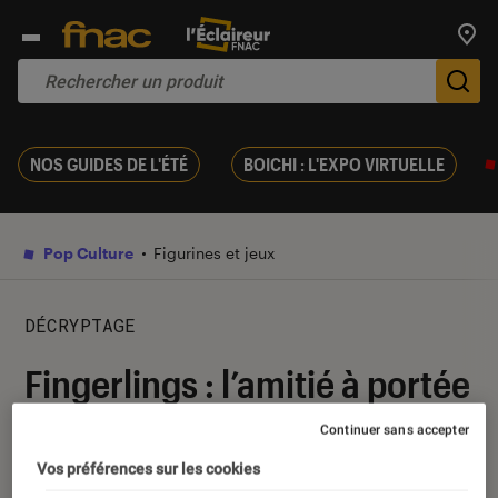
Trouv
De
NOS GUIDES DE L'ÉTÉ
BOICHI : L'EXPO VIRTUELLE
Pop Culture
Figurines et jeux
DÉCRYPTAGE
Fingerlings : l’amitié à portée
de main
Continuer sans accepter
Vos préférences sur les cookies
16 février 2018
・
Par
Mathilde1