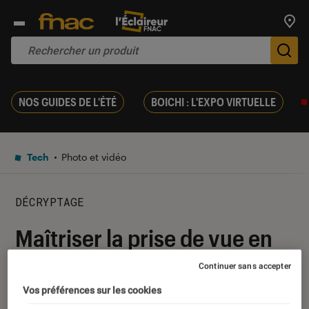
Trouv
De
NOS GUIDES DE L'ÉTÉ
BOICHI : L'EXPO VIRTUELLE
Tech
Photo et vidéo
DÉCRYPTAGE
Maîtriser la prise de vue en
11 leçons
Continuer sans accepter
Vos préférences sur les cookies
14 juin 2017
・
Par
Gaëlle